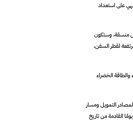
 فهي على استعداد
قل منسقة، وستكون
رتفعة لقطر السفن،
 والطاقة الخضراء
 لمصادر التمويل ومسار
شبكة والمحاذاة والتصميم والتخطيط وتخصيص العمل بين البلدان المشاركة خلال 60 يومًا القادمة من تاريخ