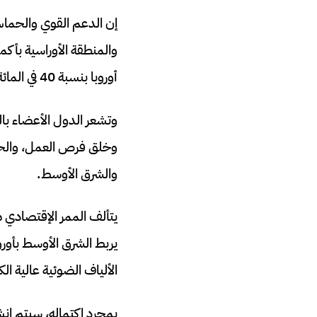
إن الدعم القوي والحماس 
والمنطقة الأوراسية بأكم
أوروبا بنسبة 40 في المائة و30 في المائة على التوالي، والعكس صحيح.
وتشعر الدول الأعضاء بال
وخلق فرص العمل، والحد م
والشرق الأوسط.
يتألف الممر الإقتصادي م
يربط الشرق الأوسط بأور
الألياف الضوئية عالية الك
بمجرد اكتماله، سيتم إن