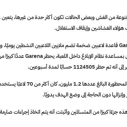
عة من الغش وبعض الحالات تكون أكثر حدة من غيرها، يتعين ع
 هؤلاء الغشاشين وإيقاف الاستغلال.
تمتلك Garena Free Fire قاعدة لاعبين ضخمة تضم ملايين اللاعبين النشطين يوم
العديد من اللاعبين ولكن بمساعدة نظام الإب
11245 حسابًا لمدة أسبوعين.
من بين هذه الحسابات المحظورة البالغ عدد
وإنزالها دون الحاجة إلى وضع الهدف يدويًا.
 جزءًا كبيرًا من المتسللين وأثبتت أنه يتم اتخاذ إجراءات ص