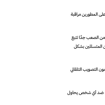
لى المطورين مراقبة
يًا، ومن الصعب جدًا تتبع
لاغ داخل اللعبة، يحظر Garena عددًا كبيرًا من المتسللين بشكل
ها 1.2 مليون، كان أكثر من 70 لاعبًا يستخدمون التصويب التلقائي
ارمة ضد أي شخص يحاول