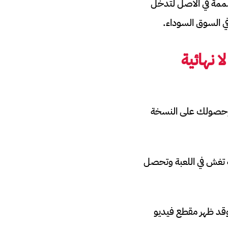
صممة في الأصل لتدخل
ي السوق السوداء.
 نهائية
 وحصولك على النسخة
ة تغش في اللعبة وتحصل
ونة الأخيرة، كان عدد من المتسللين يجربون أيديهم في Free Fire Battle Royale وقد ظهر مقطع فيديو