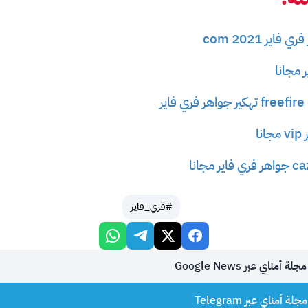
ر 2021 com
 مجانا
ا
#فري_فاير
أمناي عبر Google News
 أمناي عبر Telegram