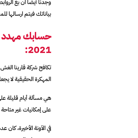
وجدنا أيضا ان بع الروا
بياناتك فيتم ارسالها ل
حسابك مهدد 
:
2021
تكافح شركة قارينا الغ
المهكرة الحقيقية لا يجعل
هي مسألة أيام قليلة عل
على إمكانيات غير متاحة 