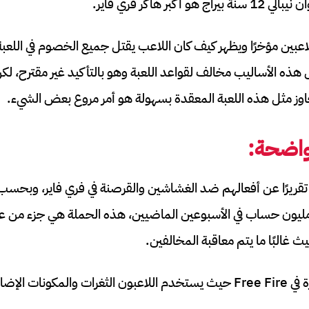
كبر هاكر فري فاير.
للاعبين مؤخرًا ويظهر كيف كان اللاعب يقتل جميع الخصوم في اللعبة
 هذه الأساليب مخالف لقواعد اللعبة وهو بالتأكيد غير مقترح، 
وز مثل هذه اللعبة المعقدة بسهولة هو أمر مروع بعض الشيء.
واضحة:
Garen مؤخرًا تقريرًا عن أفعالهم ضد الغشاشين والقرصنة في فري فاير، وب
مطورون أكثر من 1.2 مليون حساب في الأسبوعين الماضيين، هذه الحملة هي جزء 
 غالبًا ما يتم معاقبة المخالفين.
تعد القرصنة مشكلة كبيرة في Free Fire حيث يستخدم اللاعبون الثغرات والم