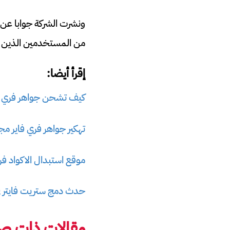
ونشرت الشركة جوابا عن
من المستخدمين الذين عمدوا إل
إقرأ أيضا:
كيف تشحن جواهر فري فا
تهكير جواهر فري فاير مجا
موقع استبدال الاكواد فر
حدث دمج ستريت فايتر في فري فاي
مقالات ذات صل