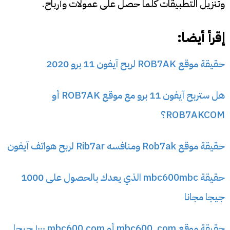
وتنزيل التطبيقات كلما حصل على عمولات وأرباح.
إقرأ أيضا:
حقيقة موقع ROB7AK لربح آيفون 11 برو 2020
هل ستربح آيفون 11 برو مع موقع ROB7AK أو
ROB7AKCOM؟
حقيقة موقع Rob7ak ومنافسه Rib7ar لربح هواتف آيفون
حقيقة mbc600mbc الذي يعدك بالحصول على 1000
جيجا مجانا
حقيقة موقع mbc600 .com أو mbc600.com ١٠٠٠ جيجا