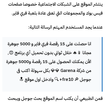
ينتشر الموقع على الشبكات الاجتماعية خصوصا صفحات
فيس بوك والمجموعات التي تعنى عادة بلعبة فري فاير.
عندما يجد المستخدم المهتم الرسالة التالية:
انا حصلت على 15 رقصة فري فاير و 5000 جوهرة
مجانا 📱🔥 خلال ثواني بدون تحميل أي برنامج 😍,
الأن يمكنك الحصول على 15 رقصة و5000 جوهرة
من شركة Garena 💎💎 بكل سهولة اكتب فى
جوجل 🔎 fre10+ 🔍 وادخل اول موقع 🔝
فمن الطبيعي أن يكتب اسم الموقع بحث جوجل ويبحث