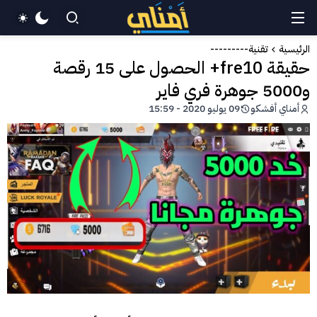
الرئيسية
تقنية---------
حقيقة fre10+ الحصول على 15 رقصة
و5000 جوهرة فري فاير
أمناي أفشكو
09 يوليو 2020 - 15:59