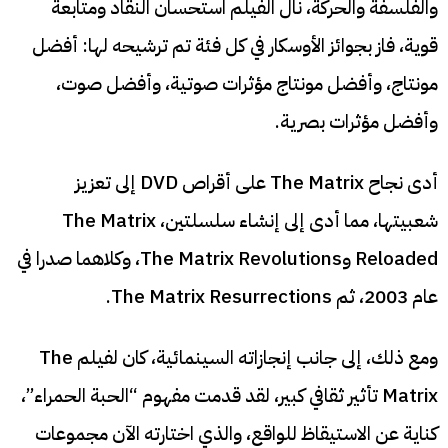
والفلسفة والحركة، نال الفيلم استحسان النقاد ومتابعة
قوية، فاز بجوائز الأوسكار في كل فئة تم ترشيحه لها: أفضل
مونتاج، وأفضل مونتاج مؤثرات صوتية، وأفضل صوت،
وأفضل مؤثرات بصرية.
أدى نجاح The Matrix على أقراص DVD إلى تعزيز
شعبيتها، مما أدى إلى إنشاء سلسلتين، The Matrix
Reloaded وThe Matrix Revolutions، وكلاهما صدرا في
عام 2003، ثم The Matrix Resurrections.
ومع ذلك، إلى جانب إنجازاته السينمائية، كان لفيلم The
Matrix تأثير ثقافي كبير، لقد قدمت مفهوم “الحبة الحمراء”،
كناية عن الاستيقاظ للواقع، والذي اختارته الآن مجموعات