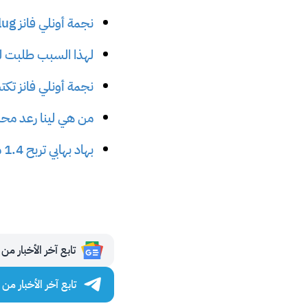
نجمة أونلي فانز Lena the Plug تكشف عن اسمها الحقيقي
لهذا السبب طلبت لينا
نجمة أونلي فانز تكت
من هي لينا رعد محس
بهاد بهابي تربح 1.4 مليون دولار شهريًا من أونلي فانز لكنها مديونة
تابع آخر الأخبار من مجلة 
تابع آخر الأخبار من مجلة