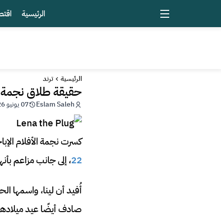
الرئيسية
اقتص
الرئيسية
ترند
حقيقة طلاق نجمة أونلي فانز  Plug
Eslam Saleh
07 يونيو 2026 - 17:35
كسرت نجمة الأفلام الإبا
22
، إلى جانب مزاعم بأ
أُفيد أن لينا، واسمها ا
صادف أيضًا عيد ميلادها