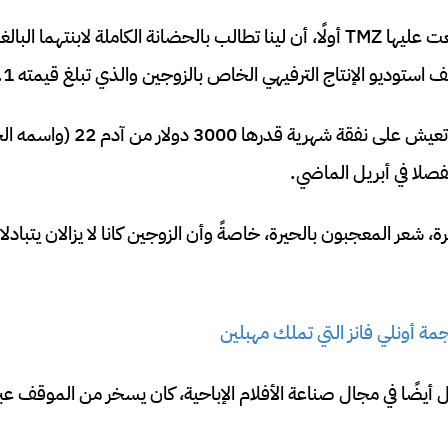
وذكرت الوثائق، التي اطلعت عليها TMZ أولًا، أن لينا تطالب بالحضانة الكاملة لا
وديو الإنتاج الترفيهي الخاص بالزوجين والذي تبلغ قيمته 1.1 مليون دولار.
وأضافت الوثائق أن لينا تعيش على نفقة 
فصلا في أبريل الماضي.
رة، شعر المعجبون بالحيرة، خاصةً وأن الزوجين كانا لا يزالان يتبادل
مة أونلي فانز التي تملك مهبلين
 أيضًا في مجال صناعة الأفلام الإباحية، كان يسخر من الموقف عب