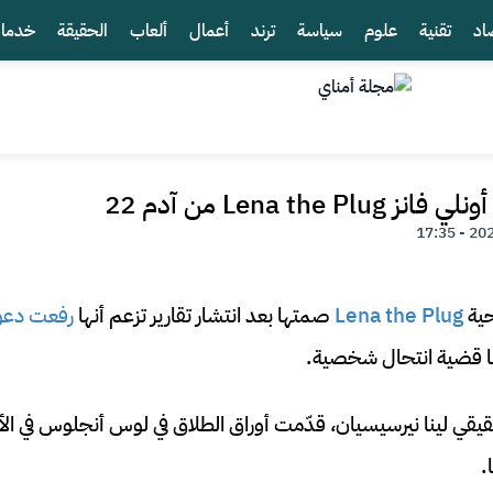
اد
تقنية
علوم
سياسة
ترند
أعمال
ألعاب
الحقيقة
خدما
Lena the من آدم 22
حية
Lena the Plug
صمتها بعد انتشار تقارير تزعم أنها
رفعت دعو
نها قضية انتحال شخصية.
لحقيقي لينا نيرسيسيان، قدّمت أوراق الطلاق في لوس أنجلوس في الأ
.