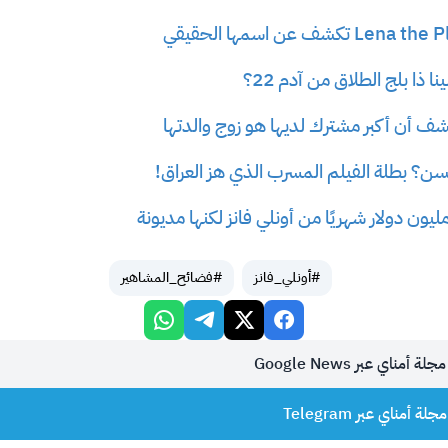
 ذا بلج الطلاق من آدم 22؟
شف أن أكبر مشترك لديها هو زوج والدتها
ن؟ بطلة الفيلم المسرب الذي هز العراق!
#أونلي_فانز
#فضائح_المشاهير
أمناي عبر Google News
 أمناي عبر Telegram