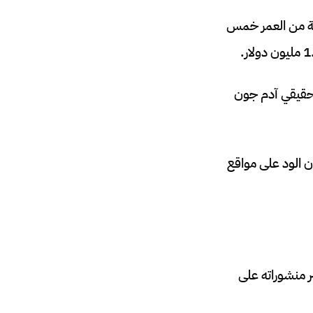
بنتهما البالغة من العمر خمس
شهرية قدرها 3000 دولار من آدم 22 (واسمه الحقيقي آدم جون
ان الود على مواقع
ر منشوراته على