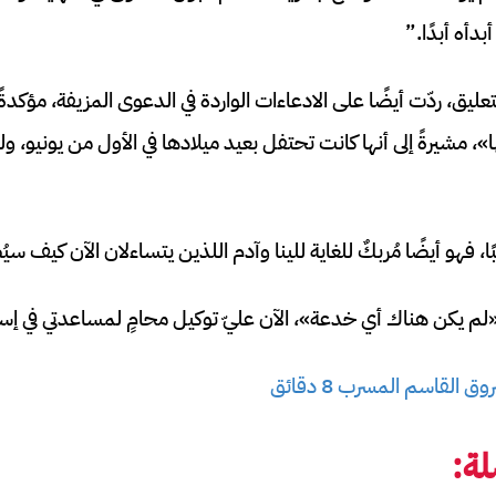
دأه أبدًا.”
عليق، ردّت أيضًا على الادعاءات الواردة في الدعوى المزيفة، مؤكدة
، مشيرةً إلى أنها كانت تحتفل بعيد ميلادها في الأول من يونيو، ولم
ا، فهو أيضًا مُربكٌ للغاية للينا وآدم اللذين يتساءلان الآن كيف 
 «لم يكن هناك أي خدعة»، الآن عليّ توكيل محامٍ لمساعدتي في إ
القاسم المسرب 8 دقائق
ة: