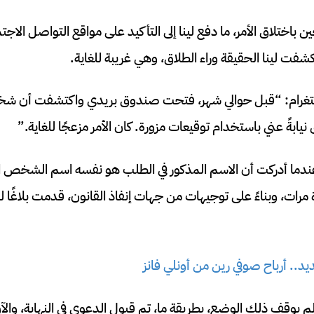
 باختلاق الأمر، ما دفع لينا إلى التأكيد على مواقع التواصل الاجت
شفت لينا الحقيقة وراء الطلاق، وهي غريبة للغاية.
تغرام: “قبل حوالي شهر، فتحت صندوق بريدي واكتشفت أن شخصًا 
نيابةً عني باستخدام توقيعات مزورة. كان الأمر مزعجًا للغاية.”
ندما أدركت أن الاسم المذكور في الطلب هو نفسه اسم الشخص ال
ت، وبناءً على توجيهات من جهات إنفاذ القانون، قدمت بلاغًا ل
د.. أرباح صوفي رين من أونلي فانز
يوقف ذلك الوضع، بطريقة ما، تم قبول الدعوى في النهاية، والآن