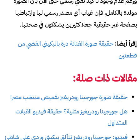
ورغم عدم وجود تأكيد تقني رسمي حتى الآن بأن الصورة
مولدة بالكامل، فإن غياب أي مصدر رسمي لها وارتباطها
بصفحة غير حقيقية جعلا كثيرين يشككون في صحتها.
إقرأ أيضا:
حقيقة صورة الفنانة درة بالبكيني الفضي من
قطعتين
مقالات ذات صلة:
حقيقة صورة جورجينا رودريغيز بقميص منتخب مصر!
هل جورجينا رودريغيز مثلية؟ حقيقة فيديو القبلات
المتداول
فيديو: جورجينا رودريغيز تتألق ببكيني وردي على شاطئ