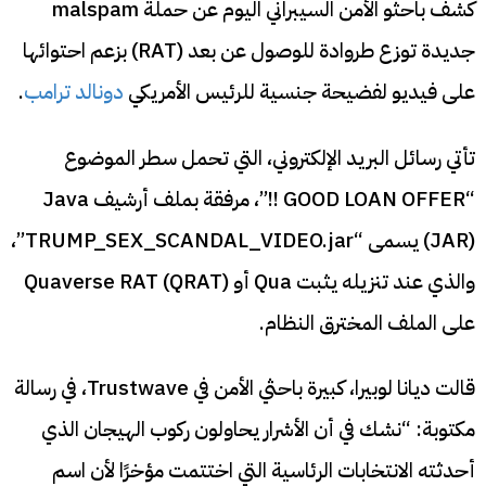
كشف باحثو الأمن السيبراني اليوم عن حملة malspam
جديدة توزع طروادة للوصول عن بعد (RAT) بزعم احتوائها
على فيديو لفضيحة جنسية للرئيس الأمريكي
دونالد ترامب
.
تأتي رسائل البريد الإلكتروني، التي تحمل سطر الموضوع
“GOOD LOAN OFFER !!”، مرفقة بملف أرشيف Java
(JAR) يسمى “TRUMP_SEX_SCANDAL_VIDEO.jar”،
والذي عند تنزيله يثبت Qua أو Quaverse RAT (QRAT)
على الملف المخترق النظام.
قالت ديانا لوبيرا، كبيرة باحثي الأمن في Trustwave، في رسالة
مكتوبة: “نشك في أن الأشرار يحاولون ركوب الهيجان الذي
أحدثته الانتخابات الرئاسية التي اختتمت مؤخرًا لأن اسم