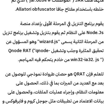
منهما ملف JAR (“المواصفات # 0034.jar”) الذي تم
خلطه باستخدام مفتاح جافا Allatori obfuscator.
يقوم برنامج التنزيل في المرحلة الأولى بإعداد منصة
Node.Js على النظام ثم يقوم بتنزيل وتشغيل برنامج تنزيل
من المرحلة الثانية يسمى “wizard.js” وهو المسؤول عن
تحقيق المثابرة وجلب وتشغيل Qnode RAT (“qnode-
win32-ia32. js “) من خادم يتحكم فيه المهاجم.
للعلم فإن QRAT هو حصان طروادة نموذجي للوصول عن
بعد مع العديد من الميزات بما في ذلك، الحصول على
معلومات النظام، وإجراء عمليات الملفات، والحصول على
بيانات الاعتماد من تطبيقات مثل جوجل كروم و فايرفوكس و