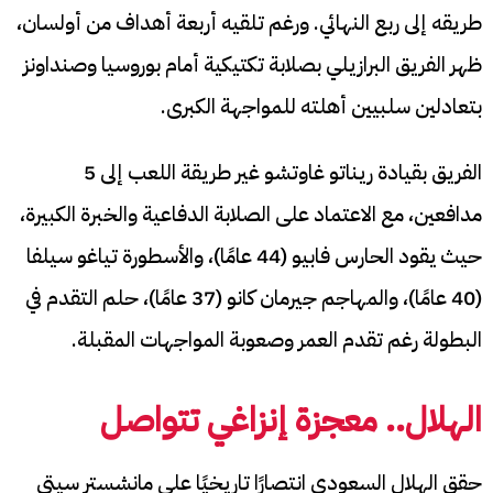
طريقه إلى ربع النهائي. ورغم تلقيه أربعة أهداف من أولسان،
ظهر الفريق البرازيلي بصلابة تكتيكية أمام بوروسيا وصنداونز
بتعادلين سلبيين أهلته للمواجهة الكبرى.
الفريق بقيادة ريناتو غاوتشو غير طريقة اللعب إلى 5
مدافعين، مع الاعتماد على الصلابة الدفاعية والخبرة الكبيرة،
حيث يقود الحارس فابيو (44 عامًا)، والأسطورة تياغو سيلفا
(40 عامًا)، والمهاجم جيرمان كانو (37 عامًا)، حلم التقدم في
البطولة رغم تقدم العمر وصعوبة المواجهات المقبلة.
الهلال.. معجزة إنزاغي تتواصل
حقق الهلال السعودي انتصارًا تاريخيًا على مانشستر سيتي