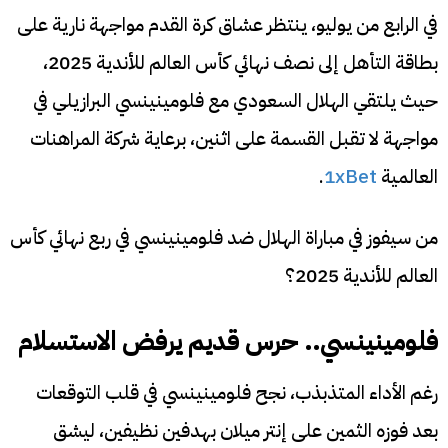
في الرابع من يوليو، ينتظر عشاق كرة القدم مواجهة نارية على
بطاقة التأهل إلى نصف نهائي كأس العالم للأندية 2025،
حيث يلتقي الهلال السعودي مع فلومينينسي البرازيلي في
مواجهة لا تقبل القسمة على اثنين، برعاية شركة المراهنات
العالمية
1xBet
.
من سيفوز في مباراة الهلال ضد فلومينينسي في ربع نهائي كأس
العالم للأندية 2025؟
فلومينينسي.. حرس قديم يرفض الاستسلام
رغم الأداء المتذبذب، نجح فلومينينسي في قلب التوقعات
بعد فوزه الثمين على إنتر ميلان بهدفين نظيفين، ليشق