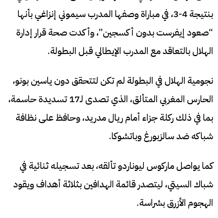
بنتيجة 4-3، في مباراة وصفها المدرب سيموني إنزاغي بأنها
“صعود إيفرست بدون أكسجين”، وأكدت صحة قرار إدارة
الهلال بالتعاقد مع المدرب الإيطالي قبل البطولة.
نجومية الهلال في البطولة لم تكن لتتحقق دون ياسين بونو،
الحارس المغربي المتألق، الذي تصدى لـ17 تسديدة حاسمة،
بما في ذلك ركلة جزاء أمام ريال مدريد، وحافظ على نظافة
شباكه ضد سالزبورغ وباتشوكا.
كما يواصل ماركوس ليوناردو تألقه، بعد تسجيله ثنائية في
شباك السيتي، ليتصدر قائمة الهدافين بثلاثة أهداف ويقود
الهجوم الأزرق بشراسة.