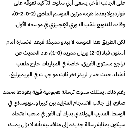
على الجانب الآخر، يسعى أرني سلوت لتأكيد تفوقه على
غوارديولا بعدما هزمه مرتين الموسم الماضي (2-0، 2-0)،
وقاده للتتويج بلقب الدوري الإنجليزي في موسمه الأول.
لكن الطريق هذا الموسم لا يبدو ممهدًا؛ فبعد الخسارة أمام
أستون فيلا (0-2) وريال مدريد (0-1)، عاد الحديث عن
تراجع مستوى الفريق، خاصة في المباريات خارج ملعب
أنفيلد حيث خسر الريدز آخر ثلاث مواجهات في البريميرليغ.
رغم ذلك، يمتلك سلوت ترسانة هجومية قوية يقودها محمد
صلاح، إلى جانب الانسجام المتزايد بين كييزا وسوبوسلاي في
الوسط. المدرب الهولندي يدرك أن الفوز في ملعب الاتحاد
سيكون بمثابة رسالة جديدة إلى منافسيه بأنه لا يزال يملك