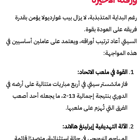
رغم البداية المتذبذبة، لا يزال بيب غوارديولا يؤمن بقدرة
فريقه على العودة بقوة.
السيتي أعاد ترتيب أوراقه، ويعتمد على عاملين أساسيين في
هذه المواجهة:
القوة في ملعب الاتحاد:
فاز مانشستر سيتي في أربع مباريات متتالية على أرضه في
الدوري بنتيجة إجمالية 13-2، ما يجعله أحد أصعب
الفرق التي تُهزم على ملعبها.
الآلة التهديفية إيرلينغ هالاند:
المهاجم النرويجي في حالة استثنائية، متصدرًا قائمة