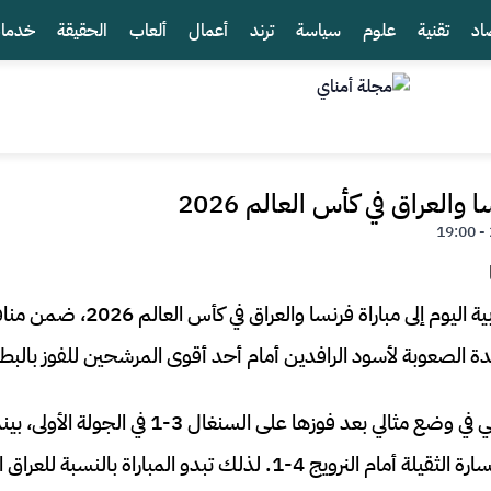
اد
تقنية
علوم
سياسة
ترند
أعمال
ألعاب
الحقيقة
خدما
والعراق في كأس العالم 2026
تتجه أنظار الجماهير العربية اليوم إلى مب
ة الصعوبة لأسود الرافدين أمام أحد أقوى المرشحين للفوز بالبطو
فرنسا تدخل المباراة وهي في وضع مثالي بعد فوزها على 
تحت ضغط كبير بعد الخسارة الثقيلة أمام النرويج 4-1. لذلك تبدو المباراة ب