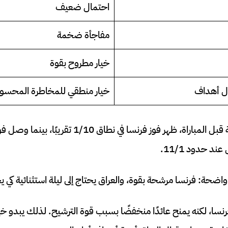
احتمال ضعيف
مفاجأة ضخمة
خيار مطروح بقوة
ال أهداف
خيار منطقي للمخاطرة المحسوب
د حدود 11/1.
اضحة: فرنسا مرشحة بقوة، والعراق يحتاج إلى ليلة استثنائية كي يخ
فرنسا، لكنه يمنح عائدًا منخفضًا بسبب قوة الترشيح. لذلك يبدو خيا