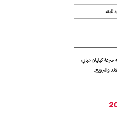
ثابتة
 سرعة كيليان مبابي،
ند والنرويج.