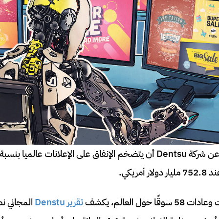
حول العالم، يكشف
تقرير Denstu
المجاني ن