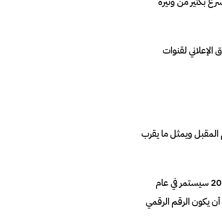
 على أساس سنوي هو أسرع بكثير من وتيرة
ق الإعلاني لقنوات
442 مليار دولار أمريكي في العام المقبل ويمثل ما يقرب
في حين أن التباطؤ إلى نمو برقم واحد – 6.3 بالمائة – الذي ساد في العام الجديد في عام 2023 سيستمر في عام
202 وسيستقر في النهاية خلال السنوات القليلة المقبلة حتى عام 2026، تتوقع Dentsu أن يكون الرقم الرقمي