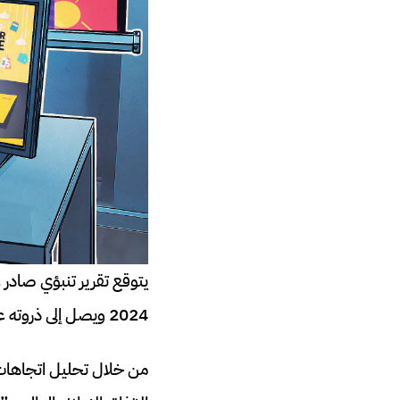
2024 ويصل إلى ذروته عند 752.8 مليار دولار أمريكي.
من خلال تحليل اتجاهات وعادات 58 سوقًا 