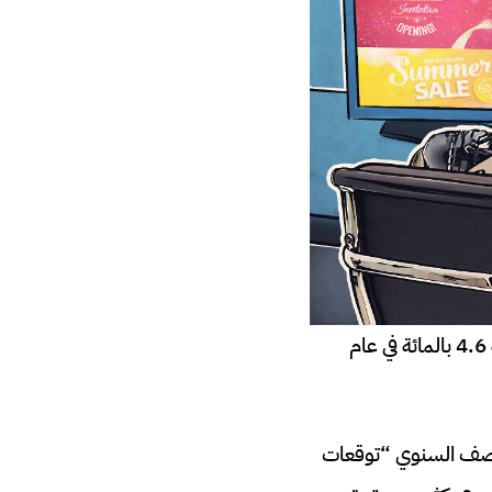
يتوقع تقرير تنبؤي صادر عن شركة Dentsu أن يتضخم الإنفاق على الإعلانات عالميا بنسبة 4.6 بالمائة في عام
صف السنوي “توقعات