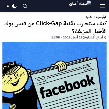
الرئيسية
تقنية
كيف ستحارب تقنية Click-Gap من فيس بوك
الأخبار المزيفة؟
أمناي أفشكو
19 أبريل 2019 - 11:58