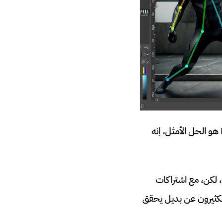
إذا كنت تبحث عن تحميل برنامج فوتوشوب مجانا مدى الحياة وبميزة AI أيضا، فإن Krita هو الحل الأمثل، إنه
، لكن، مع اشتراكات
الكثيرون عن بديل يحقق