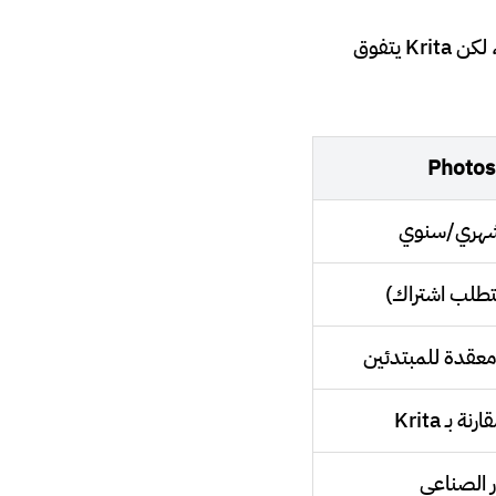
عند البحث عن برنامج فوتوشوب مجانا، قد تجد خيارات أخرى مثل GIMP أو Photopea، لكن Krita يتفوق
Photo
شهري/سنوي
معقدة للمبتدئين
 بـ Krita
ر الصناعي