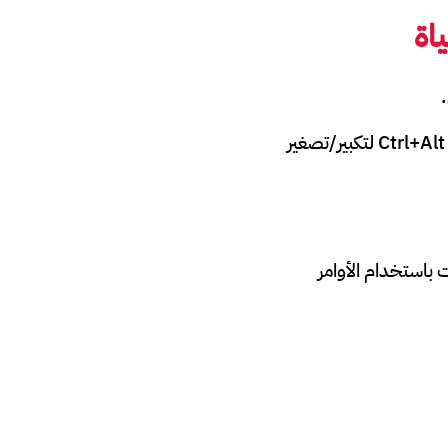
اة
: تعلم اختصارات لوحة المفاتيح مثل Ctrl+T لتحريك العناصر أو Ctrl+Alt لتكبير/تصغير
 باستخدام الأوامر