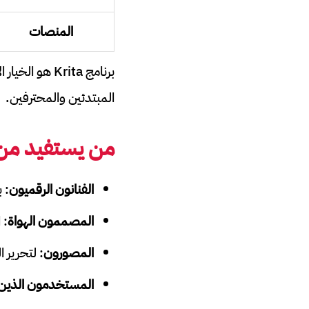
المنصات
برنامج Krita
المبتدئين والمحترفين.
من يستفيد م
الفنانون الرقميون
: 
المصممون الهواة
: 
المصورون
: لتحرير 
المستخدمون الذين ي