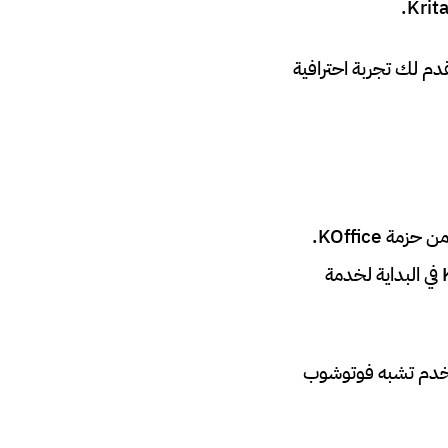
فنانًا رقميًا، مصمم جرافيك، أو مجرد هاوٍ يرغب في تحسين صوره، فإن Krita يقدم لك تجربة احترافية
هو برنامج رسم وتحرير صور مجاني ومفتوح المصدر، تم تطويره في الأصل عام 1998 كجزء من حزمة KOffice.
على عكس فوتوشوب الذي يركز بشكل أساسي على تحرير الصور الفوتوغرافية، صُمم Krita في البداية لخدمة
ستخدم تشبه فوتوشوب