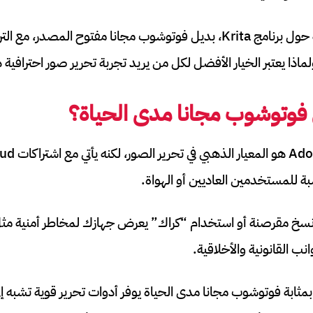
سنأخذك في جولة شاملة حول برنامج Krita، بديل فوتوشوب مجانا مفتوح المص
لماذا يعتبر الخيار الأفضل لكل من يريد تجربة تحرير صور احتراف
ى فوتوشوب مجانا مدى الحياة؟
ة للمستخدمين العاديين أو الهواة.
نسخ مقرصنة أو استخدام “كراك” يعرض جهازك لمخاطر أمنية مثل
نب القانونية والأخلاقية.
ي دور Krita، وهو بمثابة فوتوشوب مجانا مدى الحياة يوفر أدوات تحرير قوية تشبه