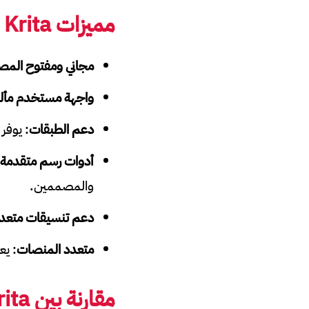
مميزات
Krita
ا
مجاني ومفتوح المص
واجهة مستخدم مأل
دعم الطبقات
: يوفر Krita دعمًا للطبقات غير المحدودة مع أقنعة شفافية، مما يتيح تعديلات غير مدمرة
أدوات رسم متقدمة
والمصممين.
دعم تنسيقات متعد
متعدد المنصات
: يعمل على  macOS
مقارنة بين
rita