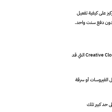
در، مع التركيز على كيفية تفعيل
ية دون دفع سنت واحد.
برنامج Adobe Photoshop هو المعيار الذهبي في تحرير الصور، لكنه يأتي مع اشتراكات Creative Cloud التي قد
 الفيروسات أو سرقة
 إلى حد كبير تلك