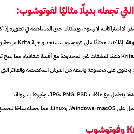
لتي تجعله بديلًا مثاليًا لفوتوشوب:
در
: لا اشتراكات، لا رسوم، ويمكنك حتى المساهمة في تطويره إذا ك
وفة
: إذا كنت معتادًا على فوتوشوب، ستجد واجهة Krita مريحة وسهلة الاستخدام.
.
: يحتوي على مجموعة واسعة من الفرش المخصصة والفلاتر التي ت
دة
: يتعامل مع ملفات JPG، PNG، PSD، وغيرها بسهولة.
Windows،، وLinux، مما يجعله متاحًا للجميع.
K
و
فوتوشوب