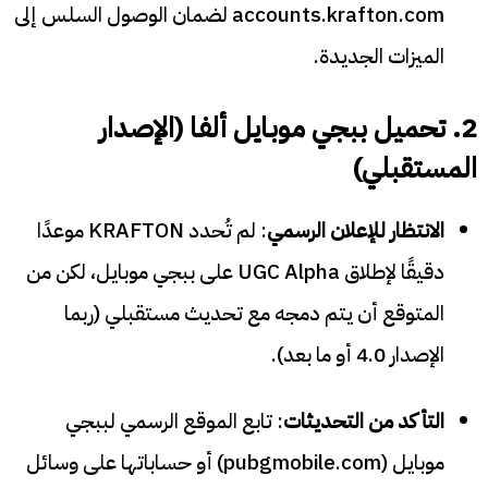
accounts.krafton.com لضمان الوصول السلس إلى
الميزات الجديدة.
2. تحميل ببجي موبايل ألفا (الإصدار
المستقبلي)
الانتظار للإعلان الرسمي
: لم تُحدد KRAFTON موعدًا
دقيقًا لإطلاق UGC Alpha على ببجي موبايل، لكن من
المتوقع أن يتم دمجه مع تحديث مستقبلي (ربما
الإصدار 4.0 أو ما بعد).
التأكد من التحديثات
: تابع الموقع الرسمي لببجي
موبايل (pubgmobile.com) أو حساباتها على وسائل