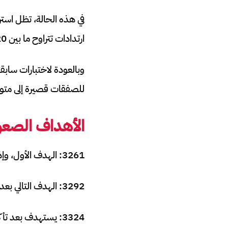
في هذه الحالة، تظل استر
ارتدادات تتراوح ما بين 20 إلى 40 نقطة، وهي كافية لتحقيق أرباح سريعة ضمن نطاق تداول واضح.
للصفقات قصيرة إلى متوس
الأهداف الصع
3261: الهدف الأول، وإذا أُغلق السعر فوقه مع تقاطع EMA5، فإن هذا يفتح الباب للمزيد من الصعود.
3292: الهدف التالي بعد كسر 3261.
3324: يستهدف بعد تأكيد الإغلاق فوق 3292.