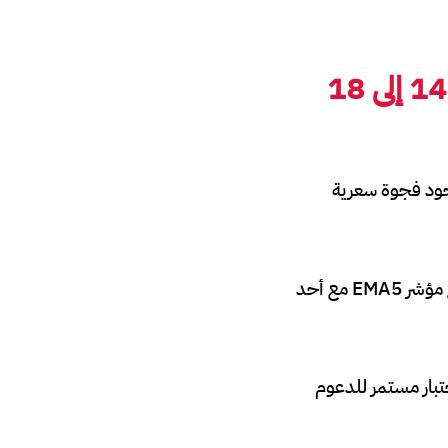
18
جود فجوة سعرية
هذا النطاق الضيق يعكس حالة ترقب لدى المتداولين، حيث ننتظر تأكيد الاتجاه عبر تقاطع مؤشر EMA5 مع أحد
بار مستمر للدعوم