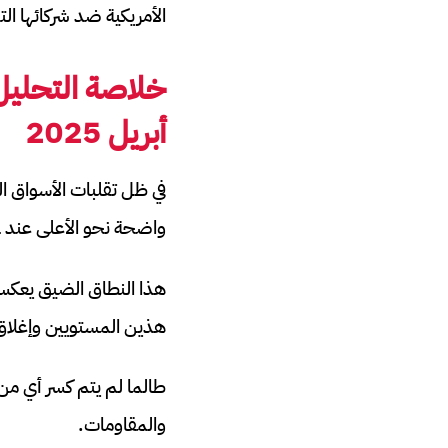
الأمريكية ضد شركائها الت
خلاصة
التحليل
أبريل 2025
في ظل تقلبات الأسواق ا
واضحة نحو الأعلى عند 3261 وأخرى نحو الأسفل عند 3230.
هذين المستويين وإغلاق ا
طالما لم يتم كسر أي م
والمقاومات.