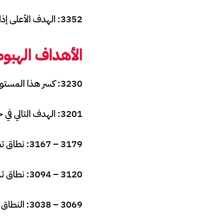
3352: الهدف الأعلى إذا استمر الزخم الإيجابي بعد اختراق 3324.
الأهداف الهبو
3230: كسر هذا المستوى مع تقاطع EMA5 أسفله سيفتح الباب لمزيد من التراجعات.
3201: الهدف التالي في حال تأكيد الكسر.
3179 – 3167: نطاق تصحيحي إضافي يمكن استهدافه ضمن مسار الهبوط.
3120 – 3094: نطاق تذبذب أوسع (Swing Range) في حال تأكيد الكسر أسفل 3167.
3069 – 3038: النطاق الثانوي للسوينغ في حال استمرار الضغط البيعي وكسر 2975.