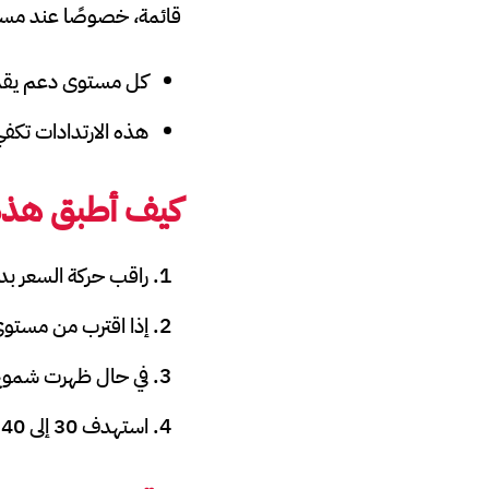
قائمة، خصوصًا عند مستوي
كل مستوى دعم يقدم ارتدادًا
هذه الارتدادات تكف
كيف أطبق هذه 
راقب حركة السعر بد
إذا اقترب من مستوى الدعم 3230 دون كسره، ابح
في حال ظهرت شموع انعكاسية أو تقاطع 5
استهدف 30 إلى 40 نقطة ثم الخروج بهدوء.