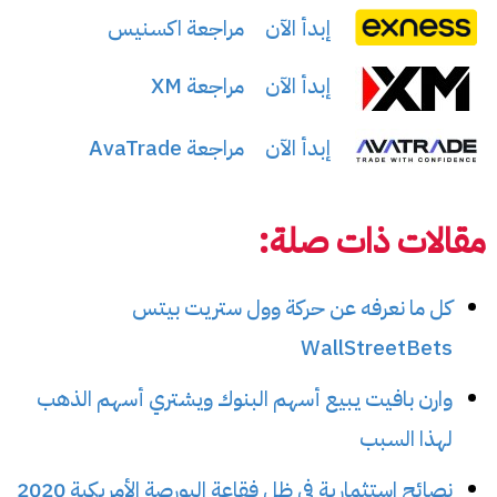
إبدأ الآن
مراجعة اكسنيس
إبدأ الآن
مراجعة XM
إبدأ الآن
مراجعة AvaTrade
مقالات ذات صلة:
كل ما نعرفه عن حركة وول ستريت بيتس
WallStreetBets
وارن بافيت يبيع أسهم البنوك ويشتري أسهم الذهب
لهذا السبب
نصائح استثمارية في ظل فقاعة البورصة الأمريكية 2020