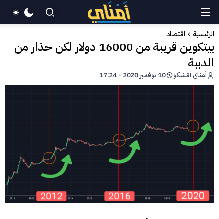
الرئيسية
اقتصاد
بيتكوين قريبة من 16000 دولار لكن حذار من
الدببة
أمناي أفشكو
10 نوفمبر 2020 - 17:24