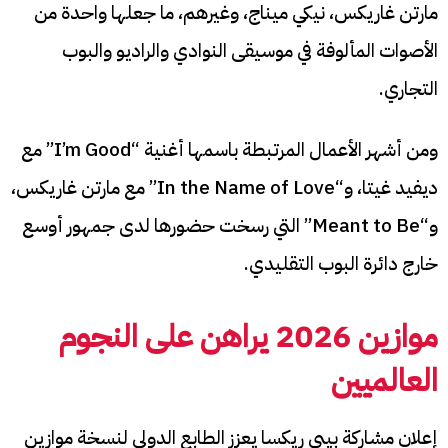
مارتن غاريكس، نيكي ميناج، وغيرهم، ما جعلها واحدة من
الأصوات المألوفة في موسيقى النوادي والراديو والبوب
التجاري.
ومن أشهر الأعمال المرتبطة باسمها أغنية “I’m Good” مع
ديفيد غيتا، و“In the Name of Love” مع مارتن غاريكس،
و“Meant to Be” التي رسخت حضورها لدى جمهور أوسع
خارج دائرة البوب التقليدي.
موازين 2026 يراهن على النجوم
العالميين
إعلان مشاركة بيبي ريكسا يعزز الطابع الدولي لنسخة موازين