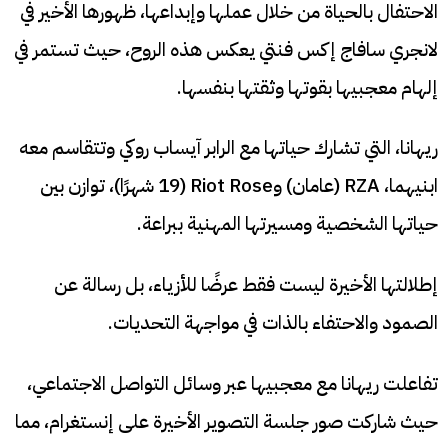
الاحتفال بالحياة من خلال عملها وإبداعها، ظهورها الأخير في
لانجري سافاج إكس فنتي يعكس هذه الروح، حيث تستمر في
إلهام معجبيها بقوتها وثقتها بنفسها.
ريهانا، التي تشارك حياتها مع الرابر آيساب روكي وتتقاسم معه
ابنيهما، RZA (عامان) وRiot Rose (19 شهرًا)، توازن بين
حياتها الشخصية ومسيرتها المهنية ببراعة.
إطلالتها الأخيرة ليست فقط عرضًا للأزياء، بل رسالة عن
الصمود والاحتفاء بالذات في مواجهة التحديات.
تفاعلت ريهانا مع معجبيها عبر وسائل التواصل الاجتماعي،
حيث شاركت صور جلسة التصوير الأخيرة على إنستغرام، مما