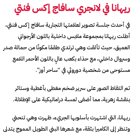
ريهانا في لانجري سافاج إكس فنتي
في أحدث جلسة تصوير لعلامتها التجارية سافاج إكس فنتي،
أطلت ريهانا بمجموعة ملابس داخلية باللون الأرجواني
العميق، حيث تألقت وهي ترتدي طقمًا مكونًا من حمالة صدر
وسروال داخلي، مع حذاء بكعب عالٍ باللون الأحمر اللامع
مستوحى من شخصية دوروثي في “ساحر أوز”.
تم التقاط الصور على سرير ضخم مغطى بأغطية وستائر
بنقشة زهرية، مما أضفى لمسة دراماتيكية على الإطلالة.
ريهانا، التي اشتهرت بأسلوبها الجريء، ظهرت وهي تنحني
وتنظر إلى الكاميرا بثقة، مع شعرها البني الطويل المموج يتدلى