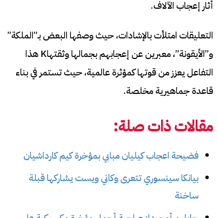
أثار إعجاب الآلاف.
التعليقات امتلأت بالإشادات، حيث وصفها البعض بـ”الملكة”
و”الأيقونة”، معبرين عن إعجابهم بجمالها وثقتهاK هذا
التفاعل يعزز من قوتها كمؤثرة عالمية، حيث تستمر في بناء
قاعدة جماهيرية مخلصة.
مقالات ذات صلة:
فضيحة اعجاب كيليان مبابي بمؤخرة كيم كارداشيان
بيانكا سينسوري تتعرى وكاني ويست يشاركها قبلة
ساخنة
جايلين أوجيدا: صاحبة أجمل مؤخرة مكسيكية على