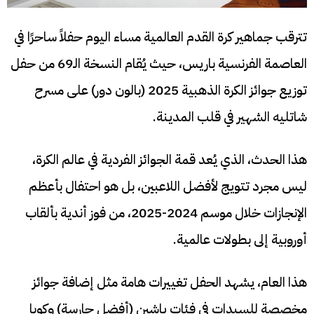
تترقب جماهير كرة القدم العالمية مساء اليوم حفلاً ساحرًا في
العاصمة الفرنسية باريس، حيث يُقام النسخة الـ69 من حفل
توزيع جوائز الكرة الذهبية 2025 (بالون دور) على مسرح
شاتليه الشهير في قلب المدينة.
هذا الحدث، الذي يُعد قمة الجوائز الفردية في عالم الكرة،
ليس مجرد تتويج لأفضل اللاعبين، بل هو احتفال بأعظم
الإنجازات خلال موسم 2024-2025، من فوز أندية بألقاب
أوروبية إلى بطولات عالمية.
هذا العام، يشهد الحفل تغييرات هامة مثل إضافة جوائز
مخصصة للسيدات في فئات ياشين (أفضل حارسة) وكوبا