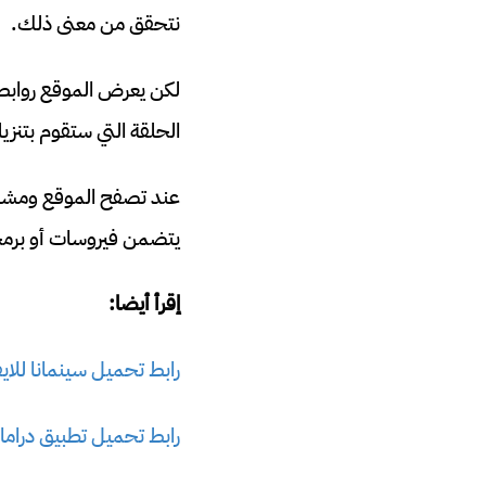
نتحقق من معنى ذلك.
لكن يعرض الموقع روابط 
الحلقة التي ستقوم بتنزيل
عند تصفح الموقع ومشاهد
يتضمن فيروسات أو برمج
إقرأ أيضا:
رابط تحميل سينمانا للايفون تنزيل nemana
رابط تحميل تطبيق دراما لايف Drama Live APK جوجل بلا