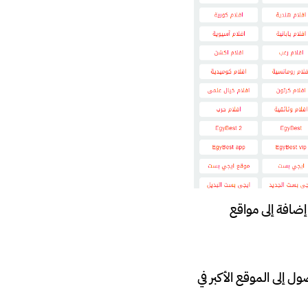
إضافة إلى مواقع
مة المفتاحية ” ايجي بست” أو EgyBest، وهذا للوصول إلى الموقع الأكبر في