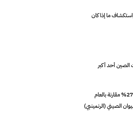
استكشاف ما إذا كان
 الصين أحد أكبر
في عام 2018، بلغ حجم التجارة الثنائية بين البلدين حوالي 13.8 مليار دولار، بنمو نسبته 27.7% مقارنة بالعام
، مثل بنك HSBC مصر، في التعامل باليوان الصيني (الرنمينبي)