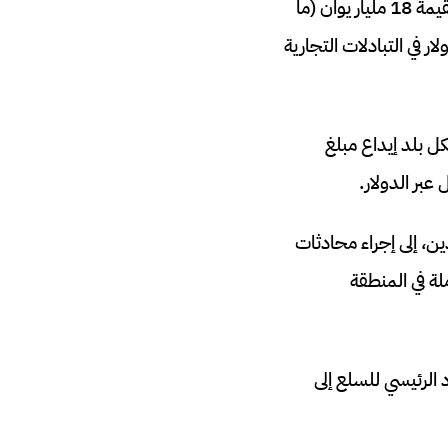
في عام 2016، وقّع البنك المركزي المصري اتفاقية تبادل عملات مع بنك الشعب الصيني بقيمة 18 مليار يوان (ما
دولار في التبادلات التجارية
تفاقية المقايضة” (Currency Swap Agreement)، تتيح لكل بلد إيداع مبلغ
عبر الدولار.
لدين، إلى إجراء محادثات
ة في المنطقة
د الرئيسي للسلع إلى