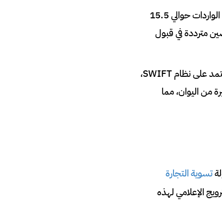
: الواردات المصرية من الصين تفوق بكثير صادراتها، حيث بلغت الواردات حوالي 15.5
200. هذا الاختلال يجعل الصين مترددة في قبول
: معظم التحويلات البنكية الدولية، بما في ذلك تلك التي تشمل مصر، تعتمد على نظام SWIFT،
ة من اليوان، مما
لة
تسوية التجارة
بية على روسيا عام 2022، رغم الترويج الإعلامي لهذه