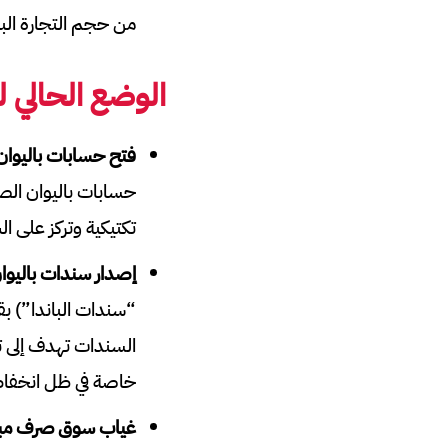
من حجم التجارة البالغ 14.9 مليار دولار، تسهيل التعامل باليوان يعزز الكفاءة في 
الوضع الحالي ل
فتح حسابات باليوان
حسابات باليوان الصي
تكتيكية وتركز على ال
إصدار سندات باليوا
“سندات الباندا”) بق
السندات تهدف إلى تن
خاصة في ظل انخفا
غياب سوق صرف مبا