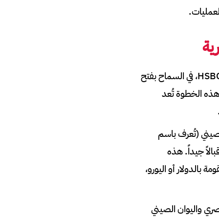
ية
: بدأت بعض البنوك المصرية، مثل البنك الأهلي المصري وبنك HSBC، في السماح بفتح
هذه الخطوة تُعد
 الصيني (تُعرف باسم
لاً جيداً. هذه
 بالدولار أو اليورو،
صري واليوان الصيني