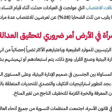
التي عولجت في العيادات حدثت أثناء قيام النساء
حايا (28%) عن تعرضهن للاغتصاب عدة مرات.
رأة في الأرض أمر ضروري لتحقيق العدالة
ئيسيين للموارد الطبيعية وباعتبارهم الأكثر تضرراً إحصائياً من انهي
لإدارة البيئية وصنع القرار، ومع ذلك، يتم استبعادهم أو تهميشهم ب
ساواة بين الجنسين في صميم الإدارة البيئية، وعلى المستوى ا
د لتطوير استراتيجيات التكيف والتصدي للتحديات المتعلقة بالم
 المعرفة والخبرة اللازمة للتخفيف الناجح من تغير المناخ.
 قانون الأسرة، اجتمعت المنظمات النسوية من جميع أنحاء العال