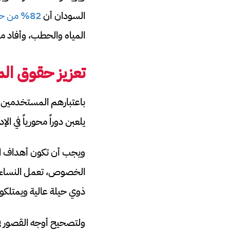
السودان أن
82% من حالات الاغتصاب
المياه والحطب، وأفاد ما يقرب من ثلث الض
تعزيز حقوق الم
باعتبارهم المستخدمين الر
يلعبن دوراً محورياً في ا
ويجب أن تكون أهداف الم
الخصوص، تعمل النساء بج
ذوي حيلة عالية ويمتلكون
ولتصحيح أوجه القصور في