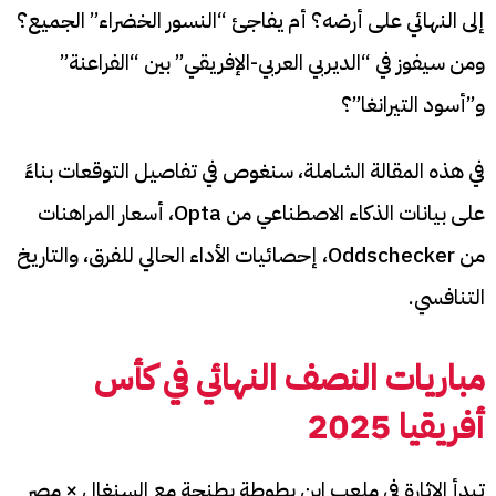
إلى النهائي على أرضه؟ أم يفاجئ “النسور الخضراء” الجميع؟
ومن سيفوز في “الديربي العربي-الإفريقي” بين “الفراعنة”
و”أسود التيرانغا”؟
في هذه المقالة الشاملة، سنغوص في تفاصيل التوقعات بناءً
على بيانات الذكاء الاصطناعي من Opta، أسعار المراهنات
من Oddschecker، إحصائيات الأداء الحالي للفرق، والتاريخ
التنافسي.
مباريات النصف النهائي في كأس
أفريقيا 2025
تبدأ الإثارة في ملعب ابن بطوطة بطنجة مع السنغال × مصر