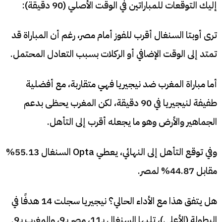
إليك التوقعات للمباراتين في الوقت الأصلي (90 دقيقة):
ترى أوبتا السنغال أقرب للفوز أمام مصر، رغم أن المباراة قد
تمتد إلى الوقت الإضافي أو الركلات بسبب التعادل المحتمل.
أما مباراة المغرب ضد نيجيريا فهي متقاربة، مع أفضلية
طفيفة لنيجيريا في 90 دقيقة، لكن المغرب يحظى بدعم
الجماهير والأرض وهو ما يجعله أقرب إلى التأهل.
وفي توقع التأهل إلى النهائي، يعطي Opta السنغال 55.13%
مقابل 44.87% لمصر.
هل يتفق هذا مع الأداء الحالي؟ نيجيريا سجلت 14 هدفًا في
البطولة (الأعلى)، تليها السنغال بـ11، مصر بـ9، والمغرب بـ9.