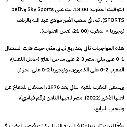
(بتوقيت المغرب: 18:00، بث على Sky Sports وbeIN
SPORTS). ثم، في ملعب الأمير مولاي عبد الله بالرباط،
نيجيريا × المغرب (21:00، نفس القنوات).
هذه المواجهات تأتي بعد ربع نهائي مثير، حيث فازت السنغال
1-0 على مالي، مصر 3-2 على ساحل العاج (حامل اللقب)،
المغرب 2-0 على الكاميرون، ونيجيريا 2-0 على الجزائر.
ويسعى المغرب للقبه الثاني بعد 1976، السنغال للدفاع عن
لقبها الأخير (2022)، مصر للقبها الثامن (رقم قياسي)،
ونيجيريا للرابع.
وفقًا لتحديثات Opta قبل ربع النهائي، كانت فرص المغرب في