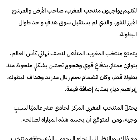
لكنهم يواجهون منتخب المغرب، صاحب الأرض والمرشح
الأبرز للفوز، والذي لم يستقبل سوى هدفٍ واحد طوال
البطولة.
يتمتع منتخب المغرب، المتأهل لنصف نهائي كأس العالم،
بتوازنٍ ممتاز، بدفاعٍ قوي وهجومٍ تحسّن بشكلٍ ملحوظ منذ
بطولة قطر، وكان انضمام نجم ريال مدريد وهداف البطولة،
إبراهيم دياز، بمثابة إضافة قيمة.
يحتلّ المنتخب المغربي المركز الحادي عشر عالميًا لسببٍ
وجيه، ومن المتوقع أن يحسم هذه المباراة لصالحه.
مع ذلك، وبالنظر إلى النجاح الهجومي الذي حققه منتخب