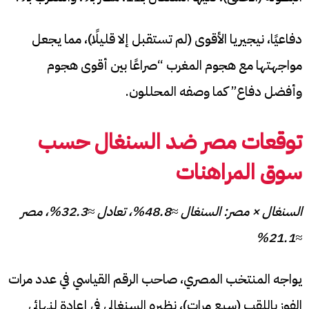
دفاعيًا، نيجيريا الأقوى (لم تستقبل إلا قليلًا)، مما يجعل
مواجهتها مع هجوم المغرب “صراعًا بين أقوى هجوم
وأفضل دفاع” كما وصفه المحللون.
توقعات مصر ضد السنغال حسب
سوق المراهنات
السنغال × مصر: السنغال ≈48.8%، تعادل ≈32.3%، مصر
≈21.1%
يواجه المنتخب المصري، صاحب الرقم القياسي في عدد مرات
الفوز باللقب (سبع مرات)، نظيره السنغالي في إعادة لنهائي