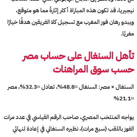
نيجيريا، قد تكون هذه المباراة أكثر إثارةً مما هو متوقع،
ويبدو رهان فوز المغرب مع تسجيل كلا الفريقين هدفًا خيارًا
مغريًا.
تأهل السنغال على حساب مصر
حسب سوق المراهنات
السنغال × مصر: السنغال ≈48.8%، تعادل ≈32.3%، مصر
≈21.1%
يواجه المنتخب المصري، صاحب الرقم القياسي في عدد مرات
الفوز باللقب (سبع مرات)، نظيره السنغالي في إعادة لنهائي