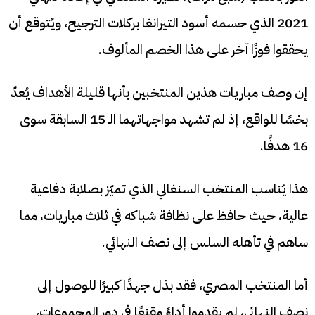
2021 الذي حسمه أسود التيرانغا بركلات الترجيح، ويُتوقع أن
يحققوا فوزًا آخر على هذا الخصم المألوف.
إن وصف مباريات هذين المنتخبين بأنها قليلة الأهداف يُعدّ
بخسًا للواقع، إذ لم تشهد مواجهاتهما الـ 15 السابقة سوى
16 هدفًا.
هذا يُناسب المنتخب السنغالي الذي تميّز بصلابة دفاعية
عالية، حيث حافظ على نظافة شباكه في ثلاث مباريات، مما
ساهم في تأهله السلس إلى نصف النهائي.
أما المنتخب المصري، فقد بذل جهدًا كبيرًا للوصول إلى
نصف النهائي، لم يقدموا أداءً مقنعًا في دور المجموعات،