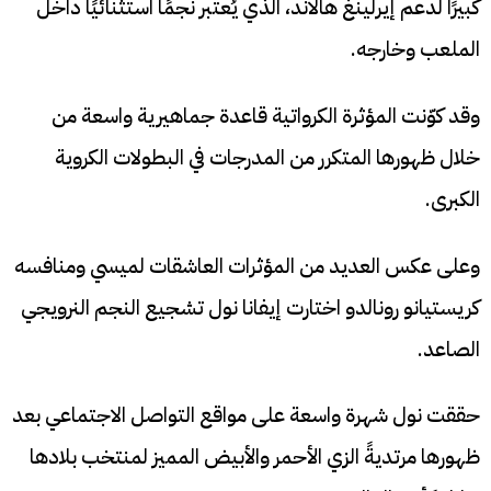
كبيرًا لدعم إيرلينغ هالاند، الذي يُعتبر نجمًا استثنائيًا داخل
الملعب وخارجه.
وقد كوّنت المؤثرة الكرواتية قاعدة جماهيرية واسعة من
خلال ظهورها المتكرر من المدرجات في البطولات الكروية
الكبرى.
وعلى عكس العديد من المؤثرات العاشقات لميسي ومنافسه
كريستيانو رونالدو اختارت إيفانا نول تشجيع النجم النرويجي
الصاعد.
حققت نول شهرة واسعة على مواقع التواصل الاجتماعي بعد
ظهورها مرتديةً الزي الأحمر والأبيض المميز لمنتخب بلادها