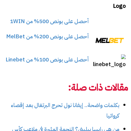
أحصل على بونص 500% من 1WIN
أحصل على بونص 200% من MelBet
أحصل على بونص 100% من Linebet
مقالات ذات صلة:
بكلمات واضحة.. إيفانا نول تحرج البرتغال بعد إقصاء
كرواتيا
من هي رايسا بيليني؟ النجمة المثيرة في ملاعب كأس