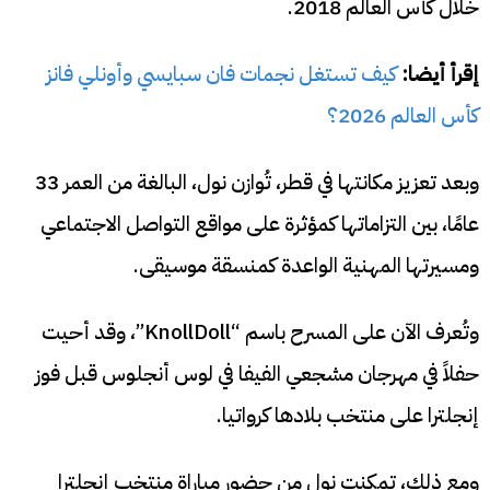
خلال كأس العالم 2018.
إقرأ أيضا:
كيف تستغل نجمات فان سبايسي وأونلي فانز
كأس العالم 2026؟
وبعد تعزيز مكانتها في قطر، تُوازن نول، البالغة من العمر 33
عامًا، بين التزاماتها كمؤثرة على مواقع التواصل الاجتماعي
ومسيرتها المهنية الواعدة كمنسقة موسيقى.
وتُعرف الآن على المسرح باسم “KnollDoll”، وقد أحيت
حفلاً في مهرجان مشجعي الفيفا في لوس أنجلوس قبل فوز
إنجلترا على منتخب بلادها كرواتيا.
ومع ذلك، تمكنت نول من حضور مباراة منتخب إنجلترا