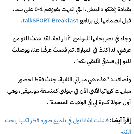
بقيادة زلاتكو داليتش، التي انتهت بفوزهم 1-0 على بنما،
قبل انضمامها إلى برنامج
talkSPORT Breakfast
.
وجاء في تصريحاتها للبرنامج “أنا رائعة. لقد عدتُ للتو من
عرضي، لذا كنتُ في المباراة، ثم قدمتُ عرضًا هنا، ووصلتُ
للتو إلى فندقي لألتقي بكم”.
وأضافت: “هذه هي مباراتي الثانية. جئتُ فقط لحضور
مباريات كرواتيا لأنني الآن في جولتي كمنسقة موسيقى، وهي
أول جولة كبيرة لي في الولايات المتحدة”.
إقرأ أيضا:
فشلت ايفانا نول في تلميع صورة قطر لكنها ربحت
الكثير