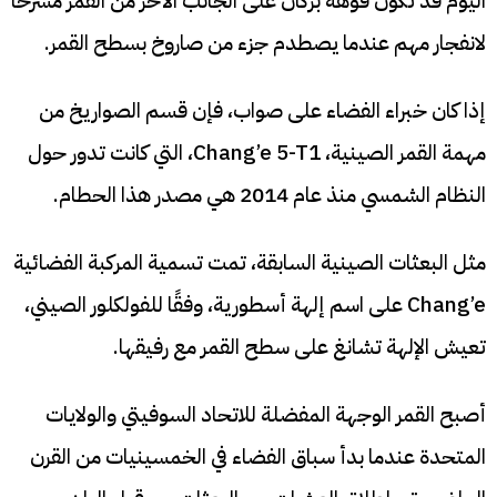
اليوم قد تكون فوهة بركان على الجانب الآخر من القمر مسرحًا
لانفجار مهم عندما يصطدم جزء من صاروخ بسطح القمر.
إذا كان خبراء الفضاء على صواب، فإن قسم الصواريخ من
مهمة القمر الصينية، Chang’e 5-T1، التي كانت تدور حول
النظام الشمسي منذ عام 2014 هي مصدر هذا الحطام.
مثل البعثات الصينية السابقة، تمت تسمية المركبة الفضائية
Chang’e على اسم إلهة أسطورية، وفقًا للفولكلور الصيني،
تعيش الإلهة تشانغ على سطح القمر مع رفيقها.
أصبح القمر الوجهة المفضلة للاتحاد السوفيتي والولايات
المتحدة عندما بدأ سباق الفضاء في الخمسينيات من القرن