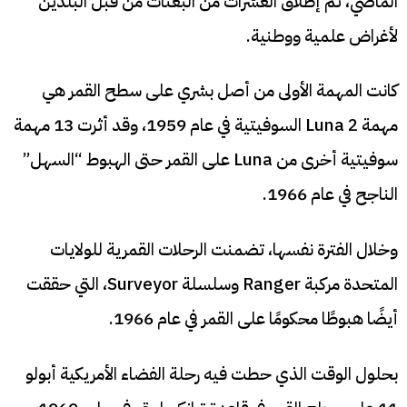
الماضي، تم إطلاق العشرات من البعثات من قبل البلدين
لأغراض علمية ووطنية.
كانت المهمة الأولى من أصل بشري على سطح القمر هي
مهمة Luna 2 السوفيتية في عام 1959، وقد أثرت 13 مهمة
سوفيتية أخرى من Luna على القمر حتى الهبوط “السهل”
الناجح في عام 1966.
وخلال الفترة نفسها، تضمنت الرحلات القمرية للولايات
المتحدة مركبة Ranger وسلسلة Surveyor، التي حققت
أيضًا هبوطًا محكومًا على القمر في عام 1966.
بحلول الوقت الذي حطت فيه رحلة الفضاء الأمريكية أبولو