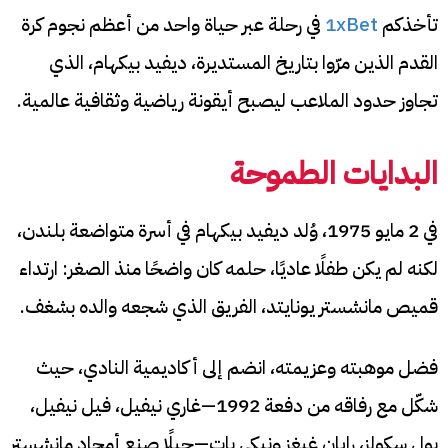
تأخذكم
1xBet
في رحلة عبر حياة واحد من أعظم نجوم كرة
القدم الذين مرّوا بتاريخ المستديرة، ديفيد بيكهام، الذي
تجاوز حدود الملاعب ليصبح أيقونة رياضية وثقافية عالمية.
البدايات الطموحة
في 2 مايو 1975، وُلد ديفيد بيكهام في أسرة متواضعة بلندن،
لكنه لم يكن طفلًا عاديًا، حلمه كان واضحًا منذ الصغر: ارتداء
قميص مانشستر يونايتد، الفريق الذي شجعه والده بشغف.
فضل موهبته وعزيمته، انضم إلى أكاديمية النادي، حيث
شكّل مع رفاقه من دفعة 1992—غاري نيفيل، فيل نيفيل،
بول سكولز، رايان غيغز ونيكي بات—جيلًا صنع أمجاد مانشستر