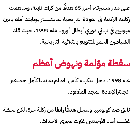
على مدار مسيرته، أحرز 65 هدفًا من كرات ثابتة، وساهمت
ركلاته الركنية في العودة التاريخية لمانشستر يونايتد أمام بايرن
ميونيخ في نهائي دوري أبطال أوروبا عام 1999، حيث قاد
الشياطين الحمر للتتويج بالثلاثية التاريخية.
سقطة مؤلمة ونهوض أعظم
عام 1998، دخل بيكهام كأس العالم بفرنسا كأمل جماهير
إنجلترا لإعادة المجد المفقود.
تألق ضد كولومبيا وسجل هدفًا رائعًا من ركلة حرة، لكن لحظة
غضب أمام الأرجنتين غيّرت مجرى الأحداث.