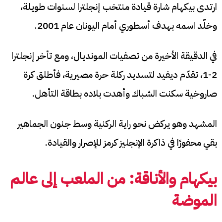
ارتدى بيكهام شارة قيادة منتخب إنجلترا لسنوات طويلة،
وخلّد اسمه بهدف أسطوري أمام اليونان عام 2001.
في الدقيقة الأخيرة من تصفيات المونديال، ومع تأخر إنجلترا
2-1، تقدّم ديفيد لتسديد ركلة حرة مصيرية، فأطلق كرة
صاروخية سكنت الشباك وأهدت بلاده بطاقة التأهل.
المشهد وهو يركض نحو راية الركنية وسط جنون الجماهير
بقي محفورًا في ذاكرة الإنجليز كرمز للإصرار والقيادة.
بيكهام والأناقة: من الملعب إلى عالم
الموضة