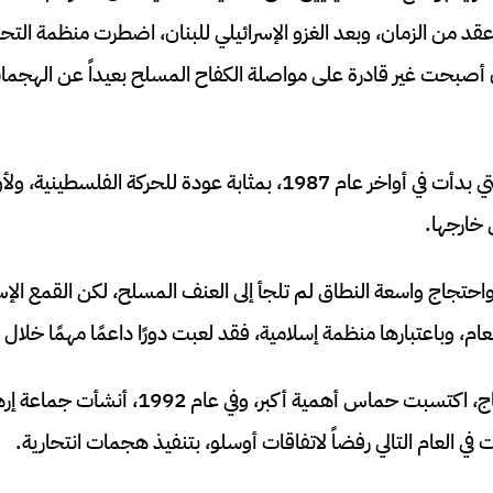
عقد من الزمان، وبعد الغزو الإسرائيلي للبنان، اضطرت منظمة التحر
 أصبحت غير قادرة على مواصلة الكفاح المسلح بعيداً عن الهجمات 
كانت الانتفاضة الأولى، التي بدأت في أواخر عام 1987، بمثابة عودة للح
خارجها.
حتجاج واسعة النطاق لم تلجأ إلى العنف المسلح، لكن القمع الإسرا
، وباعتبارها منظمة إسلامية، فقد لعبت دورًا داعمًا مهمًا خلال ا
ومع ضعف دورة الاحتجاج، اكتسبت حماس أهمية أكبر
 في العام التالي رفضاً لاتفاقات أوسلو، بتنفيذ هجمات انتحارية.