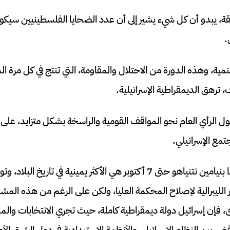
قة، يبدو أن كل شيء يشير إلى أن عدد الضحايا الفلسطينيين سيكو
.
مية، وهذه الدورة من الاحتلال والمقاومة، التي تنتج في كل مرة ال
ف، ترهق الديمقراطية الإسرائيلية.
تحول الرأي العام نحو المواقف القومية والراسخة بشكل متزايد، على
مع الإسرائيلي.
كانت الحكومة التي قادها بنيامين نتنياهو حتى 7 أكتوبر هي الأكثر يمينية ف
لليبرالية لإصلاح المحكمة العليا، ولكن على الرغم من هذه المشا
ى، فإن إسرائيل دولة ديمقراطية كاملة، حيث تجري الانتخابات والم
اقض بين النظام الإسرائيلي والأنظمة الاستبدادية في دول الشرق ا