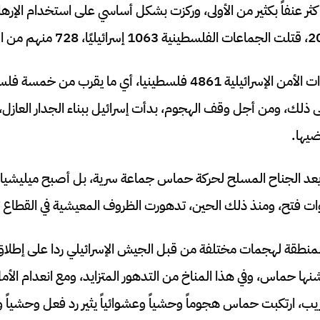
أكثر عنفاً بكثير من الأولى، وركزت بشكل أساسي على استخدام الإره
وردا على ذلك، قتلت قوات الأمن الإسرائيلية 4861 فلسطينيا، أي ما ي
ى ذلك، ومن أجل وقف الهجوم، بدأت إسرائيل ببناء الجدار العازل،
ضيها.
ل عام 2007، لم يعد الجناح المسلح لحركة حماس جماعة سرية، بل أصبح ميل
 فتح، ومنذ ذلك الحين، تدهورت الظروف المعيشية في القطاع تد
نطقة لهجمات مختلفة من قبل الجيش الإسرائيلي ردا على إطلاق
شنها حماس، وفي هذا المناخ من التدهور المتزايد، ومع انعدام الأ
ب، ارتكبت حماس هجوماً وحشياً وعشوائياً يثير رد فعل وحشياً وعش