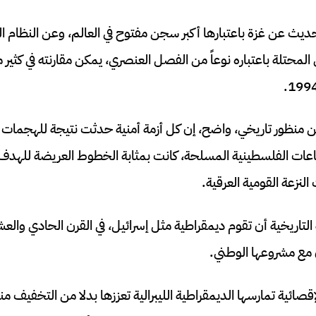
ديث عن غزة باعتبارها أكبر سجن مفتوح في العالم، وعن النظام 
المحتلة باعتباره نوعاً من الفصل العنصري، يمكن مقارنته في كثير 
 منظور تاريخي، واضح، إن كل أزمة أمنية حدثت نتيجة للهجمات ا
ماعات الفلسطينية المسلحة، كانت بمثابة الخطوط العريضة للهدف ا
النزعة القومية العرقية.
التاريخية أن تقوم ديمقراطية مثل إسرائيل، في القرن الحادي وا
ن مع مشروعها الوطني.
صائية تمارسها الديمقراطية الليبرالية تعززها بدلا من التخفيف من