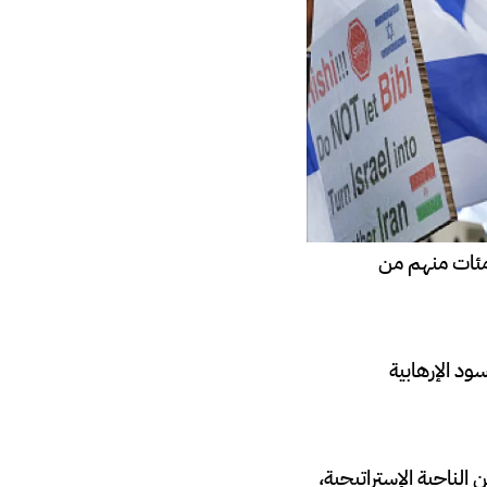
ألف ضحية، مئات منهم من
ود الإرهابية
 الناحية الإستراتيجية،