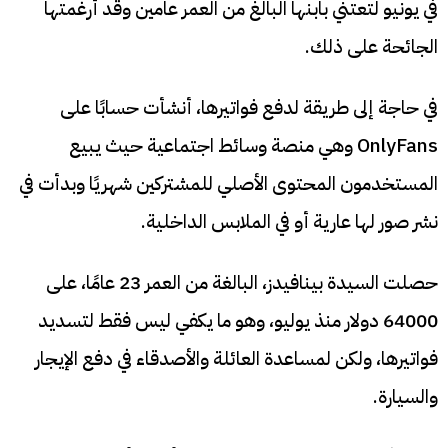
في يونيو لتعتني بابنها البالغ من العمر عامين وقد أرغمتها
الجائحة على ذلك.
في حاجة إلى طريقة لدفع فواتيرها، أنشأت حسابًا على
OnlyFans وهي منصة وسائط اجتماعية حيث يبيع
المستخدمون المحتوى الأصلي للمشتركين شهريًا وبدأت في
نشر صور لها عارية أو في الملابس الداخلية.
حصلت السيدة بينافيدز، البالغة من العمر 23 عامًا، على
64000 دولار منذ يوليو، وهو ما يكفي ليس فقط لتسديد
فواتيرها، ولكن لمساعدة العائلة والأصدقاء في دفع الإيجار
والسيارة.