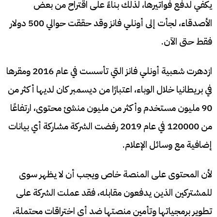
يكفي لدفع فواتيرها، لذلك بناءً على اقتراح من بعض
الأصدقاء، لجأت إلى أونلي فانز وقد حققت حوالي 500 دولار
فقط حتى الآن.
ازدهرت شعبية أونلي فانز التي تأسست في عام 2016 ومقرها
في بريطانيا خلال الوباء، اعتبارًا من ديسمبر كان لديها أكثر من
90 مليون مستخدم وأكثر من مليون منشئ محتوى، ارتفاعًا
من 120000 في عام 2019 رفضت الشركة مشاركة أي بيانات
إضافية مع وسائل الإعلام.
لأن المحتوى على المنصة خاص ويجب أن لا يظهر سوى
للمشتركين الذين يدفعون مقابله، فقد عملت الشركة على
تطوير برمجياتها وتأمين منصتها ضد أي اختراقات محتملة،