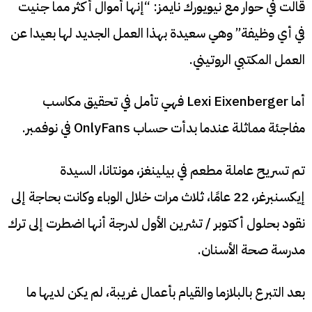
قالت في حوار مع نيويورك نايمز: “إنها أموال أكثر مما جنيت
في أي وظيفة” وهي سعيدة بهذا العمل الجديد لها بعيدا عن
العمل المكتبي الروتيني.
أما Lexi Eixenberger فهي تأمل في تحقيق مكاسب
مفاجئة مماثلة عندما بدأت حساب OnlyFans في نوفمبر.
تم تسريح عاملة مطعم في بيلينغز، مونتانا، السيدة
إيكسنبرغر، 22 عامًا، ثلاث مرات خلال الوباء وكانت بحاجة إلى
نقود بحلول أكتوبر / تشرين الأول لدرجة أنها اضطرت إلى ترك
مدرسة صحة الأسنان.
بعد التبرع بالبلازما والقيام بأعمال غريبة، لم يكن لديها ما