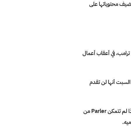
تضيف محتوياتها على
دي ترامب، في أعقاب أعمال
ة السحابية في الشركة Amazon Web Services، شركة Parler يوم السبت أنها لن تقدم
تقدم AWS خدمات سحابية إلى Parler التي تستضيف موقعها على الويب، مما يعني أنه إذا لم تتمكن Parler من
يه.