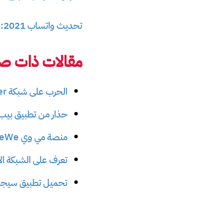
تحديث واتساب 2021: فيس بوك يتاجر بك غصبا عنك
مقالات ذات صل
الحرب على شبكة Parler الاجتماعية: ملاذ نظرية المؤامرة
حذار من تطبيق بيب التركي nger
منصة مي وي MeWe بديل فيس بوك الأكثر خصوصية
تعرف على الشبكة الإجتماعية أماز
تحميل تطبيق سيجن