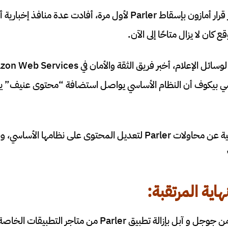
نشرت BuzzFeed أخبار قرار أمازون بإسقاط Parler لأول مرة، أفادت عد
اسات في Parler إيمي بيكوف أن النظام الأساسي يواصل استضافة “محتوى عن
قالت AWS إنها غير راضية عن محاولات Parler لتعديل المحتوى على نظا
هاية المرتقبة:
على الرغم من قيام كل من جوجل و آبل بإزالة تطبيق Parler من 