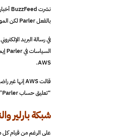
بالفعل Parler لكن الموقع كان لا يزال متاحًا إلى الآن.
السي
AWS.
“تعليق حساب Parler”
شبكة بارلير
والن