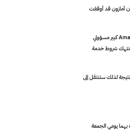
ة منافذ إخبارية أن أمازون قد أوقفت
في رسالة البريد الإلكتروني لوسائل الإعلام، أخبر فريق الثقة والأمان في Amazon Web Services كبير مسؤولي
يف” ينتهك شروط خدمة
مها الأساسي، ونتيجة لذلك ستنتقل إلى
متاجر التطبيقات الخاصة بهما يومي الجمعة