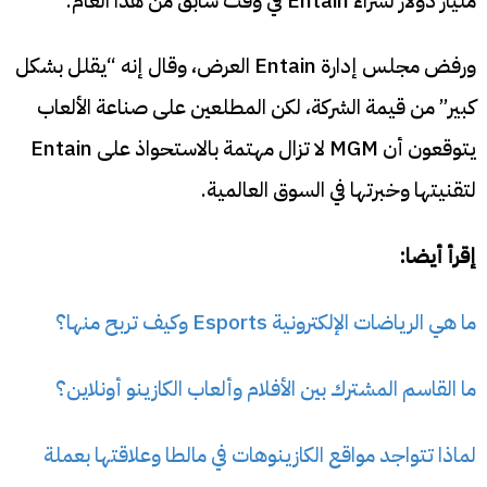
مليار دولار لشراء Entain في وقت سابق من هذا العام.
ورفض مجلس إدارة Entain العرض، وقال إنه “يقلل بشكل
كبير” من قيمة الشركة، لكن المطلعين على صناعة الألعاب
يتوقعون أن MGM لا تزال مهتمة بالاستحواذ على Entain
لتقنيتها وخبرتها في السوق العالمية.
إقرأ أيضا:
ما هي الرياضات الإلكترونية Esports وكيف تربح منها؟
ما القاسم المشترك بين الأفلام وألعاب الكازينو أونلاين؟
لماذا تتواجد مواقع الكازينوهات في مالطا وعلاقتها بعملة