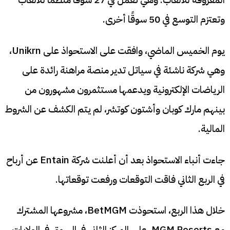
وتعتزم التوسع في 50 سوقًا أخرى.
يوم الخميس الماضي، وافقت على الاستحواذ على Unikrn،
وهي شركة ناشئة في سياتل تدير منصة مراهنة رائدة على
الرياضات الإلكترونية ويدعمها مستثمرون مشهورون من
بينهم مارك كوبان وأشتون كوتشر، لم يتم الكشف عن الشروط
المالية.
جاءت أنباء الاستحواذ بعد أن أعلنت شركة Entain عن أرباح
في الربع الثاني فاقت التوقعات ورفعت توقعاتها.
خلال هذا الربع، استحوذت BetMGM، مشروعها المشترك
مع MGM Resorts، على المركز الثاني في السوق في الولايات