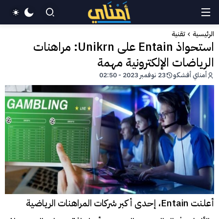
الرئيسية
تقنية
استحواذ Entain على Unikrn: مراهنات
الرياضات الإلكترونية مهمة
أمناي أفشكو
23 نوفمبر 2023 - 02:50
أعلنت Entain، إحدى أكبر شركات المراهنات الرياضية