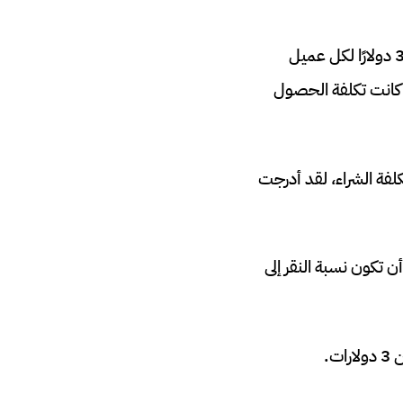
لنفترض أنك قد فكرت في جميع تكاليف التسويق والمبيعات وحددت أنه يمكنك إنفاق 350 دولارًا لكل عميل
 كانت تكلفة الحصول
فة الشراء، لقد أدرجت
 يجب أن تكون نسبة النقر إلى