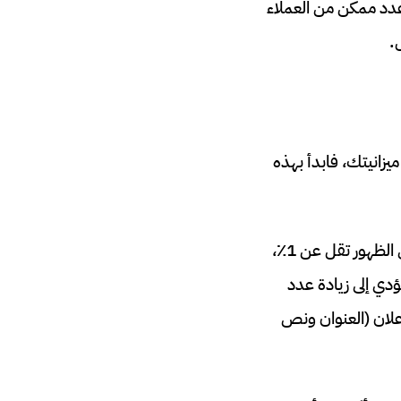
قل عدد ممكن من العملاء
يزانيتك، فابدأ بهذه
إذا كانت نسبة النقر إلى الظهور تقل عن 1٪،
دي إلى زيادة عدد
علان (العنوان ونص