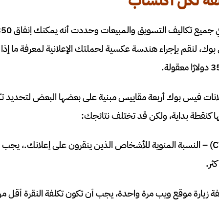
فة لكل اكتساب
وك، لنقم بإجراء هندسة عكسية لحملتك الإعلانية لمعرفة ما إذا
نات فيس بوك أربعة مقاييس مبنية على بعضها البعض لتحديد تكل
ها كنقطة بداية، ولكن قد تختلف نتائجك:
سبة النقر إلى الظهور (CTR) – النسبة المئوية للأشخاص الذين ينقرون على إعلانك.،