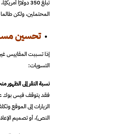
تبلغ 350 دولارً
المحتملين، ولكن طالما كانت تكلفة الشراء
تحسين مسار
إذا تسببت المقاييس غير 
التسويات:
نسبة النقر إلى الظهور من
فقد يتوقف فيس بوك عن ع
الزيارات إلى الموقع وت
النص)، أو تصميم الإعلان