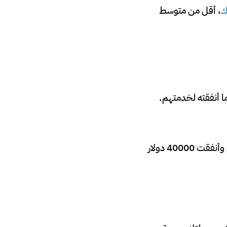
ك
، أقل من متوسط
ا أنفقته لخدمتهم.
على سبيل المثال، إذا حققت 75000 دولار أمريكي من 10 عملاء جدد خلال العام الماضي وأنفقت 40000 دولار