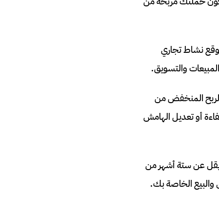
مستقبليين في المستقبل أقل من 3500 دولار، فستكون حملتك مربحة من
توقع نشاط تجاري
جعل هامش الربح المنخفض من
اءة أو تعديل الهامش
 يقل عن ستة أشهر من
 والبيع الخاصة بك.