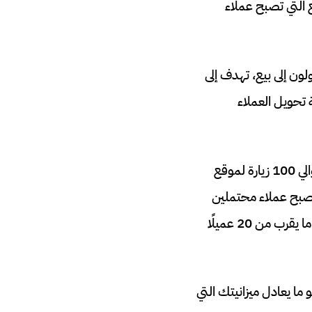
مئوية لحركة الموقع التي تصبح عملاء
ملين الذين يتحولون إلى بيع، تهدف إلى
 مرحلة تحويل العملاء
إذا شاهد 10000 شخص إعلانك بنسبة 1٪ من نسبة النقر إلى الظهور، فستحصل على حوالي 100 زيارة لموقع
بالمائة من عدد الزيارات سيصبح عملاء محتملين
وستصبح نسبة 5 بالمائة من العملاء المحتملين مبيعات مغلقة، يمكننا حساب أنك ستنتج ما يقرب من 20 عميلًا
ك بالضبط 300 دولار لكل عميل، وهو ما يعادل ميزانيتك التي