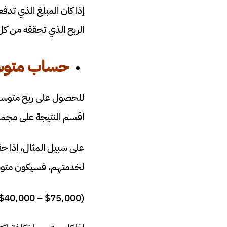
إذا كان المبلغ الذي ت
الربح الذي تحققه من ك
حساب متوسط
للحصول على ربح متوسط ​
اقسم النتيجة على مجموع
لخدمتهم، فسيكون متوس
($75,000 – $40,000) / 10 = $3500