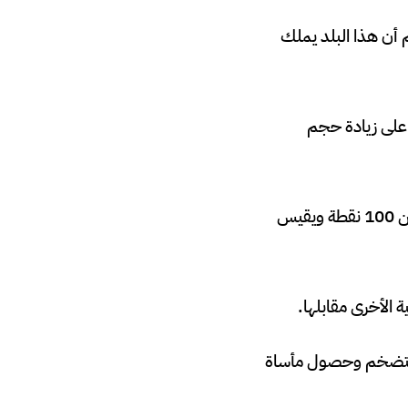
م أن هذا البلد يملك
 على زيادة حجم
في الولايات المتحدة يقاس تراجع الدولار بارتفاع الذهب وهناك مؤشر الدولار الذي يتكون من 100 نقطة ويقيس
 الأخرى مقابلها.
ر التضخم وحصول مأساة