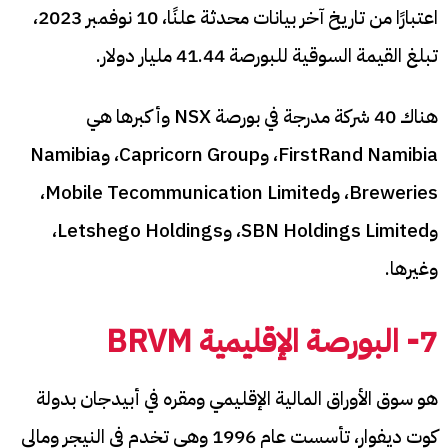
اعتبارًا من تاريخ آخر بيانات محدثة علنًا، 10 نوفمبر 2023،
تبلغ القيمة السوقية للبورصة 41.44 مليار دولار.
هناك 40 شركة مدرجة في بورصة NSX وأكبرها هي
FirstRand Namibia، وCapricorn Group، وNamibia
Breweries، وMobile Tecommunication Limited،
وSBN Holdings Limited، وLetshego Holdings،
وغيرها.
7- البورصة الإقليمية BRVM
هو سوق الأوراق المالية الإقليمي ومقره في أبيدجان بدولة
كوت ديفوار، تأسست عام 1996 وهي تخدم في النيجر ومالي