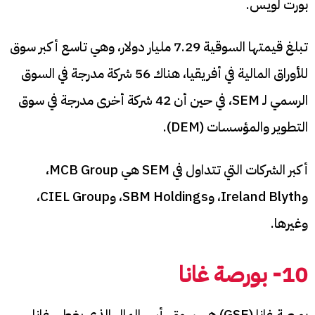
بورت لويس.
تبلغ قيمتها السوقية 7.29 مليار دولار، وهي تاسع أكبر سوق
للأوراق المالية في أفريقيا، هناك 56 شركة مدرجة في السوق
الرسمي لـ SEM، في حين أن 42 شركة أخرى مدرجة في سوق
التطوير والمؤسسات (DEM).
أكبر الشركات التي تتداول في SEM هي MCB Group،
وIreland Blyth، وSBM Holdings، وCIEL Group،
وغيرها.
10- بورصة غانا
بورصة غانا (GSE) هي سوق رأس المال الذي يغطي غانا