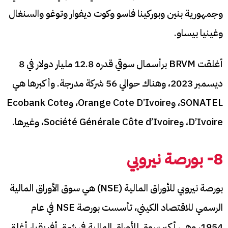
وجمهورية بنين وبوركينا فاسو وكوت ديفوار وتوغو والسنغال
وغينيا بيساو.
أغلقت BRVM برأسمال سوقي قدره 12.8 مليار دولار في 8
ديسمبر 2023، وهناك حوالي 56 شركة مدرجة. وأكبرها هي
SONATEL، وOrange Cote D’Ivoire، وEcobank Cote
D’Ivoire، وSociété Générale Côte d’Ivoire، وغيرها.
8- بورصة نيروبي
بورصة نيروبي للأوراق المالية (NSE) هي سوق الأوراق المالية
الرسمي للاقتصاد الكيني، تأسست بورصة NSE في عام
1954، وهي أكبر سوق للأوراق المالية في شرق أفريقيا، أغلق