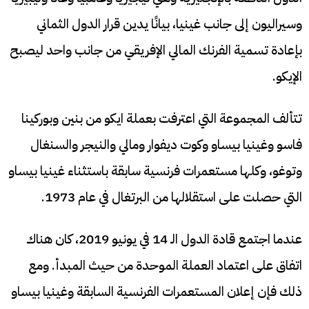
وسيراليون إلى جانب غينيا، بيانًا يدين قرار الدول الثماني
بإعادة تسمية الفرنك المالي الإفريقي من جانب واحد ليصبح
الإيكو.
تتألف المجموعة التي اعترفت بعملة ايكو من بنين وبوركينا
فاسو وغينيا بيساو وكوت ديفوار ومالي والنيجر والسنغال
وتوغو، وكلها مستعمرات فرنسية سابقة باستثناء غينيا بيساو
التي حصلت على استقلالها من البرتغال في عام 1973.
عندما اجتمع قادة الدول الـ 14 في يونيو 2019، كان هناك
اتفاق على اعتماد العملة الموحدة من حيث المبدأ. ومع
ذلك فإن إعلان المستعمرات الفرنسية السابقة وغينيا بيساو