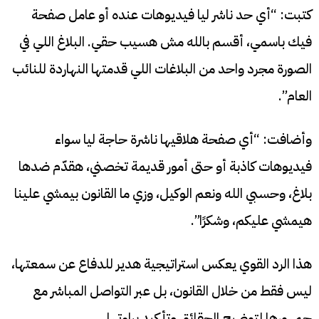
كتبت: “أي حد ناشر ليا فيديوهات عنده أو عامل صفحة
فيك باسمي، أقسم بالله مش هسيب حقي. البلاغ اللي في
الصورة مجرد واحد من البلاغات اللي قدمتها النهاردة للنائب
العام”.
وأضافت: “أي صفحة هلاقيها ناشرة حاجة ليا سواء
فيديوهات كاذبة أو حتى أمور قديمة تخصني، هقدّم ضدها
بلاغ، وحسبي الله ونعم الوكيل، وزي ما القانون بيمشي علينا
هيمشي عليكم، وشكرًا”.
هذا الرد القوي يعكس استراتيجية هدير للدفاع عن سمعتها،
ليس فقط من خلال القانون، بل عبر التواصل المباشر مع
جمهورها لتوضيح الحقائق وتأكيد براءتها.