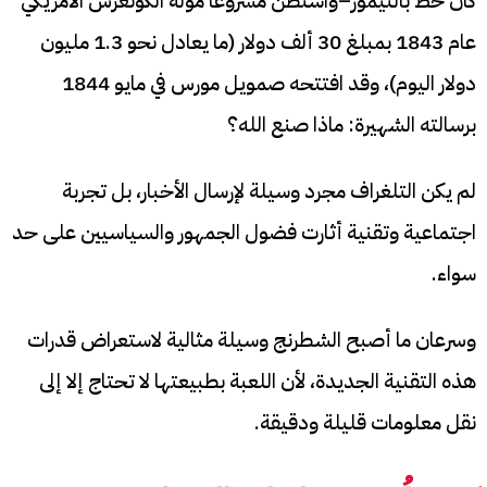
كان خط بالتيمور–واشنطن مشروعاً مولّه الكونغرس الأمريكي
عام 1843 بمبلغ 30 ألف دولار (ما يعادل نحو 1.3 مليون
دولار اليوم)، وقد افتتحه صمويل مورس في مايو 1844
برسالته الشهيرة: ماذا صنع الله؟
لم يكن التلغراف مجرد وسيلة لإرسال الأخبار، بل تجربة
اجتماعية وتقنية أثارت فضول الجمهور والسياسيين على حد
سواء.
وسرعان ما أصبح الشطرنج وسيلة مثالية لاستعراض قدرات
هذه التقنية الجديدة، لأن اللعبة بطبيعتها لا تحتاج إلا إلى
نقل معلومات قليلة ودقيقة.