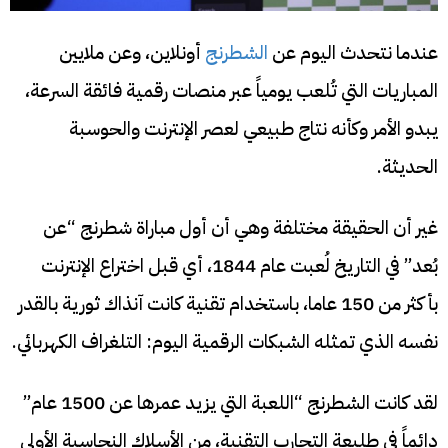
عندما نتحدث اليوم عن
الشطرنج
أونلاين، وعن ملايين
المباريات التي تُلعب يومياً عبر منصات رقمية فائقة السرعة،
يبدو الأمر وكأنه نتاج طبيعي لعصر الإنترنت والحوسبة
الحديثة.
غير أن الحقيقة مختلفة وهي أن أول مباراة شطرنج “عن
بُعد” في التاريخ لُعبت عام 1844، أي قبل اختراع الإنترنت
بأكثر من 150 عاما، باستخدام تقنية كانت آنذاك ثورية بالقدر
نفسه الذي تمثله الشبكات الرقمية اليوم: التلغراف الكهربائي.
لقد كانت الشطرنج “اللعبة التي يزيد عمرها عن 1500 عام”
دائماً في طليعة التجارب التقنية، من الأسلاك النحاسية الأولى