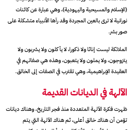
(الإسلام والمسيحية واليهودية)، وهي عبارة عن كائنات
نورانية لا ترى بالعين المجردة وقد رآها الأنبياء متشكلة على
صور بشر.
الملائكة ليست إناثا ولا ذكورا، لا يأكلون ولا يشربون ولا
يتزوجون، ولا يملون ولا يتعبون، وهذه هي صفاتهم في
العقيدة الإبراهيمية، وهي تقترب في الصفات إلى الخالق.
الآلهة في الديانات القديمة
ظهرت فكرة الآلهة المتعددة منذ فجر التاريخ، وهناك ديانات
تؤمن أن هناك خالق أعلى، ثم هناك الآلهة التي يتم