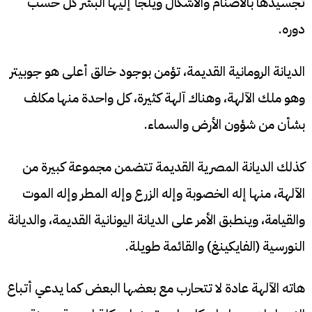
تجسيدها بالأصنام والأشكال ويلجأ إليها البشر كل حسب
دوره.
الديانة الرومانية القديمة، تؤمن بوجود خالق أعلى هو جوبيتر
وهو ملك الآلهة، وهناك آلهة كثيرة، كل واحدة منها مكلف
بشأن من شؤون الأرض والسماء.
كذلك الديانة المصرية القديمة تتضمن مجموعة كبيرة من
الآلهة، منها إله الخصوبة وإله الزرع وإله المطر وإله الموت
والقيامة، وينطبق الأمر على الديانة اليونانية القديمة، والديانة
النورسية (الفايكينغ) والقائمة طويلة.
هاته الآلهة عادة لا تتحارب مع بعضها البعض كما يدعي أتباع