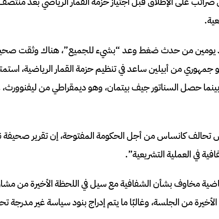
ائب على الإطلاق قبل اجتياز حزمة القمار الرياضي بعد منتصف 
عية.
عد يومين من حدث ضغط وعد “بشيء للجميع”، هناك وثقت صحيفة
و جمهوري من أبيلين ساعد في تنظيم حزمة القمار الرياضية، استمتع
 من العمر 30 عامًا بينما حصل السناتور جيف بيتمان، وهو ديمقراطي من ليفنو
تحالف كانساس من أجل الحكومة المفتوحة، إن تقرير صحيفة نيوي
فية في العملية التشريعية”.
اضية مخاوف بشأن الشفافية مع سيل في اللحظة الأخيرة من مشاريع 
يام الأخيرة من الجلسة، وغالبًا ما يتم إدراج بنود سياسة غير مد