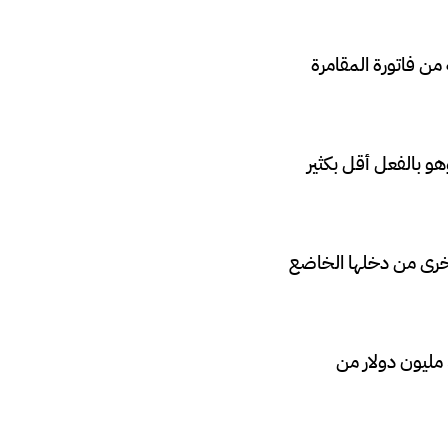
ن فاتورة المقامرة
خفض معدل الضريبة البالغ 20٪ إلى النصف وهو بالفعل أقل بكثير
خرى من دخلها الخاضع
لن يتم استخدام أي من الضرائب البالغة 271000 دولار التي جمعتها الدولة على أول 350 مليون دولار من