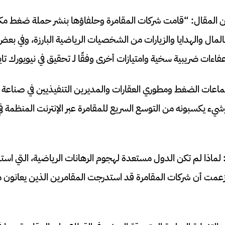
 المقال: “قامت شركات المقامرة وحلفاؤها بنشر حملة ضغط مك
المال والهدايا والزيارات من الشخصيات الرياضية البارزة، وفي بع
فاءات ضريبية سخية وامتيازات أخرى وفقًا لـ تحقيق في نيويورك تاي
عات الضغط ومطوري العقارات والمديرين التنفيذيين في صناعة الق
 يكسبونه من التوسع السريع للمقامرة عبر الإنترنت المنظمة في 
 لماذا لم تكن الدول مستعدة لهجوم الرهانات الرياضية، التي است
وزعمت أن شركات المقامرة قد استدرجت المقامرين الذين يعانون