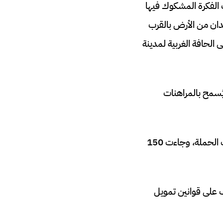
الفكرة المشكوك فيها
ء مدينة كانساس عبر حدود الولاية من مطوري العقارات الذين يمتلكون 400 فدان من الأرض بالقرب
الحافة الغربية لمدينة
ُسمح بالمراهنات
ووجدت التايمز أن كازينو هوليوود قد حوّل أكثر من 60 ألف دولار من التبرعات إلى حسابات الحملة، وجاءت 150
 على قوانين تمويل