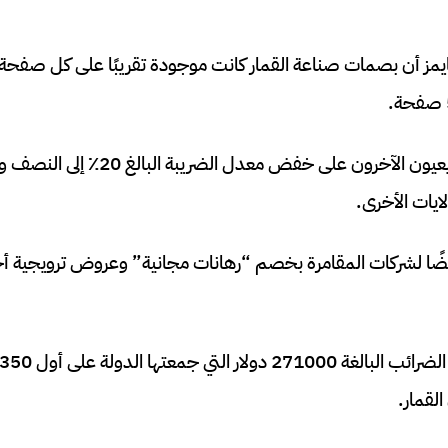
مز أن بصمات صناعة القمار كانت موجودة تقريبًا على كل صفحة م
وافق باركر والقادة التشريعيون الآخرون على 
ايات الأخرى.
ضًا لشركات المقامرة بخصم “رهانات مجانية” وعروض ترويجية أ
لقمار.