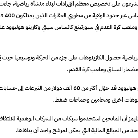
مشرعون على تخصيص معظم الإيرادات لبناء منشأة رياضية، جاءت 
لجذب رؤسا
ملعب كرة القدم في سبورتينغ كانساس سيتي وكازينو هوليوود على 
رياضية حصول الكازينوهات على جزء من الحركة وتوسيعها حيث ي
 مضمار السباق وملعب كرة القدم.
زينوهات أخرى ومحامين وجماعات ضغط.
يمز أن المانحين استخدموا شبكات من الشركات الوهمية للالتفاف
تحد من المبالغ المالية التي يمكن لمرشح واحد أن يتلقاها.