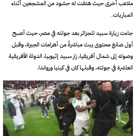
ملاعب أخرى حيث هتفت له حشود من المشجعين أثناء
المباريات.
جاءت زيارة سبيد للجزائر بعد جولته في مصر، حيث أصبح
أول صانع محتوى يبث مباشرةً من أهرامات الجيزة، وقبل
وصوله إلى شمال أفريقيا، زار سبيد إثيوبيا، الدولة الأفريقية
العاشرة في جولته، وقبلها كان في كينيا ورواندا.