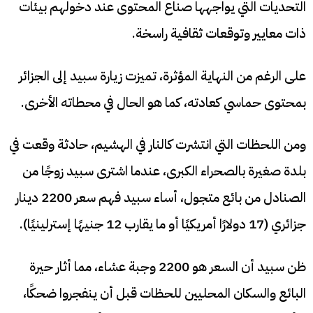
التحديات التي يواجهها صناع المحتوى عند دخولهم بيئات
ذات معايير وتوقعات ثقافية راسخة.
على الرغم من النهاية المؤثرة، تميزت زيارة سبيد إلى الجزائر
بمحتوى حماسي كعادته، كما هو الحال في محطاته الأخرى.
ومن اللحظات التي انتشرت كالنار في الهشيم، حادثة وقعت في
بلدة صغيرة بالصحراء الكبرى، عندما اشترى سبيد زوجًا من
الصنادل من بائع متجول، أساء سبيد فهم سعر 2200 دينار
جزائري (17 دولارًا أمريكيًا أو ما يقارب 12 جنيهًا إسترلينيًا).
ظن سبيد أن السعر هو 2200 وجبة عشاء، مما أثار حيرة
البائع والسكان المحليين للحظات قبل أن ينفجروا ضحكًا،