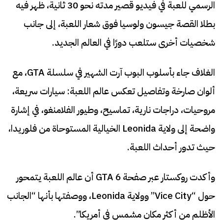
الرسمي للعبة في فيديو قصير مدته نحو 30 ثانية، ظهر فيه
بطلا القصة جيسون ولوسيا فوق شعار اللعبة، إلى جانب
شخصيات أخرى ستلعب دورًا في العالم الجديد.
الغلاف جاء بأسلوب البوب آرت الشهير في سلسلة GTA، مع
ألوان صارخة وتفاصيل تعكس عالم اللعبة: سيارات سريعة،
مروحيات، دراجات نارية، تماسيح، وطيور الفلامنغو، في إشارة
واضحة إلى ولاية Leonida الخيالية المستوحاة من فلوريدا،
حيث تدور أحداث اللعبة.
وأكدت روكستار عبر صفحة GTA 6 أن عالم اللعبة يتمحور
حول “Vice City” وولاية Leonida، ووصفتها بأنها “الجانب
الأظلم من أكثر مكان مشمس في أمريكا”.