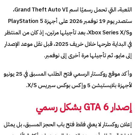
اللعبة، التي تحمل رسميًا اسم Grand Theft Auto VI،
ستصدر يوم 19 نوفمبر 2026 على أجهزة PlayStation 5
وXbox Series X/S، بعد تأجيلها مرتين، إذ كان من المنتظر
في البداية طرحها خلال خريف 2025، قبل نقل موعد الإصدار
إلى مايو، ثم تأجيلها مرة أخرى إلى نوفمبر.
وأكد موقع روكستار الرسمي فتح الطلب المسبق في 25 يونيو
لأجهزة بلايستيشن 5 وإكس بوكس سيريس X/S.
إصدار GTA 6 بشكل رسمي
إعلان روكستار لا يعني فقط فتح باب الحجز المسبق، بل يمثل