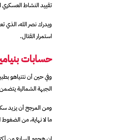
تقييد النشاط العسكري ال
ويدرك نصر الله، الذي تع
استمرار القتال.
حسابات بنيامين
وفي حين أن نتنياهو بطب
الجبهة الشمالية يتضمن ا
ومن المرجح أن يزيد سكا
ما لا نهاية، من الضغوط ا
إن هجوم السابع من أكت