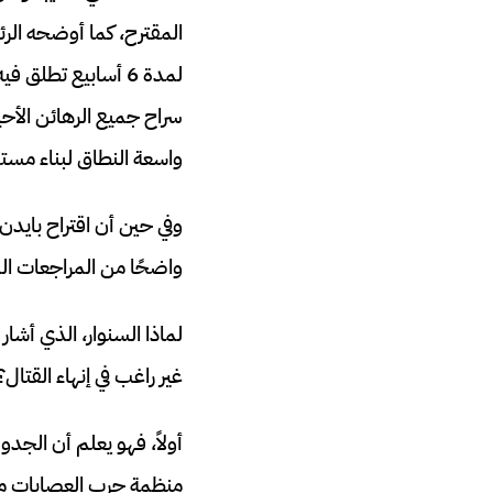
المقترح، كما أوضحه الرئ
لمدة 6 أسابيع تطل
سراح جميع الرهائن الأحي
واسعة النطاق لبناء مست
وفي حين أن اقتراح بايدن
واضحًا من المراجعات ال
لماذا السنوار، الذي أشا
غير راغب في إنهاء القتال؟
أولاً، فهو يعلم أن الجد
منظمة حرب العصابات مث