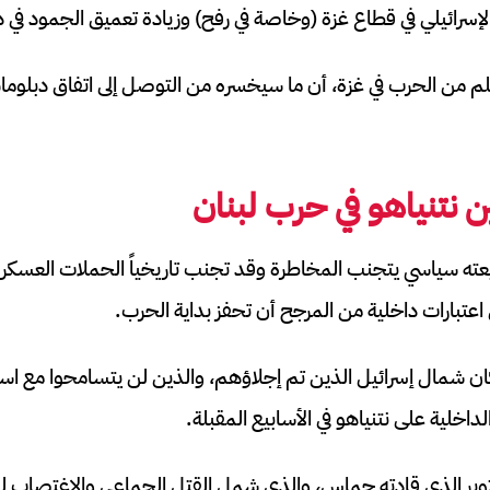
إسرائيلي في قطاع غزة (وخاصة في رفح) وزيادة تعميق الجمود في دور
لم من الحرب في غزة، أن ما سيخسره من التوصل إلى اتفاق دبلوما
 نتنياهو في حرب لبنان
يعته سياسي يتجنب المخاطرة وقد تجنب تاريخياً الحملات العسكر
عتبارات داخلية من المرجح أن تحفز بداية الحرب.
ن شمال إسرائيل الذين تم إجلاؤهم، والذين لن يتسامحوا مع استم
لداخلية على نتنياهو في الأسابيع المقبلة.
وبر الذي قادته حماس، والذي شمل القتل الجماعي والاغتصاب لم