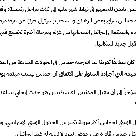
يس بايدن للجمهور في نهاية شهر مايو، إلى ثلاث مراحل رئيسية: و
ق فيه حماس سراح بعض الرهائن وتنسحب إسرائيل جزئيًا من غزة؛ مرحل
اء واستكمال إسرائيل انسحابها من غزة، ومرحلة أخيرة تخضع فيها 
قبل جديد لسكانها.
 كان مطابقًا تقريبًا لما اقترحته حماس في الجولات السابقة من ال
مهمة التي أجراها السنوار على الاتفاق أن حماس ليست مهتمة بوقف
ر مؤخراً إلى أن مقتل المدنيين الفلسطينيين هو حدث إيجابي يساع
ول الزمني لحماس أكثر مرونة بكثير من الجدول الزمني الإسرائيلي، 
ل حماس قادرة على خوض تمرد لا نهاية له ضد إسرائيل.