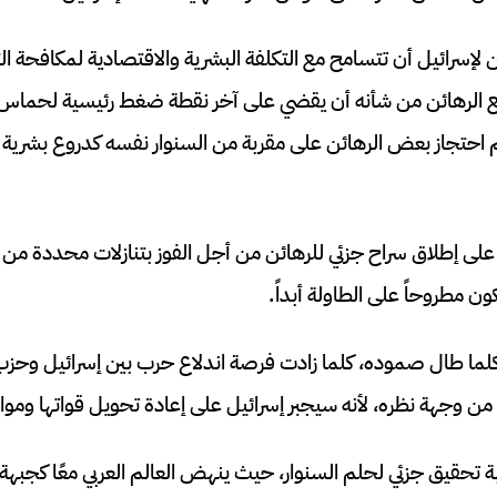
لإسرائيل أن تتسامح مع التكلفة البشرية والاقتصادية لمكافحة التمرد
ميع الرهائن من شأنه أن يقضي على آخر نقطة ضغط رئيسية لحماس
تم احتجاز بعض الرهائن على مقربة من السنوار نفسه كدروع بشرية
 على إطلاق سراح جزئي للرهائن من أجل الفوز بتنازلات محددة من الإ
ن مطروحاً على الطاولة أبداً.
ه كلما طال صموده، كلما زادت فرصة اندلاع حرب بين إسرائيل وحزب
اً من وجهة نظره، لأنه سيجبر إسرائيل على إعادة تحويل قواتها ومو
ة تحقيق جزئي لحلم السنوار، حيث ينهض العالم العربي معًا كجب