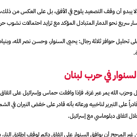
كثر من 8 أشهر ولا يبدو أن وقف التصعيد يلوح في الأفق، بل على العكس من ذل
ار سريع نحو الدمار المتبادل المؤكد مع تزايد احتمالات نشوب ح
 تحليل حوافز ثلاثة رجال: يحيى السنوار، وحسن نصر الله، وبنيام
.
سنوار في حرب لبنان
ل وحزب الله يمر عبر غزة، فإذا وافقت حماس وإسرائيل على اتفاق د
اً على التبرير لناخبيه ورعاته بأنه قادر على خفض النيران في الش
ال اتفاق دبلوماسي مع إسرائيل.
غير المرجح أن يوافق السنوار على اتفاق دائم لوقف إطلاق النار، 